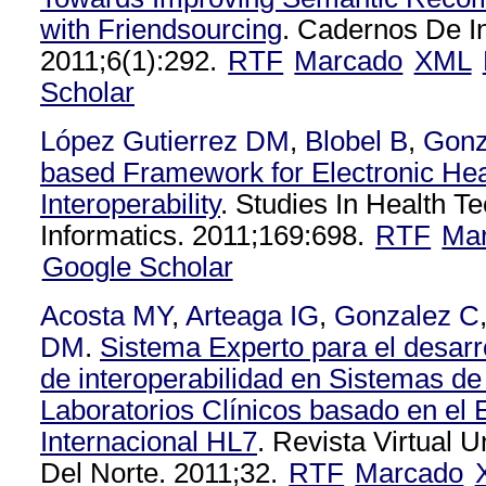
with Friendsourcing
. Cadernos De I
2011;6(1):292.
RTF
Marcado
XML
Scholar
López Gutierrez DM
,
Blobel B
,
Gonz
based Framework for Electronic He
Interoperability
. Studies In Health T
Informatics. 2011;169:698.
RTF
Ma
Google Scholar
Acosta MY
,
Arteaga IG
,
Gonzalez C
DM
.
Sistema Experto para el desarr
de interoperabilidad en Sistemas de
Laboratorios Clínicos basado en el 
Internacional HL7
. Revista Virtual 
Del Norte. 2011;32.
RTF
Marcado