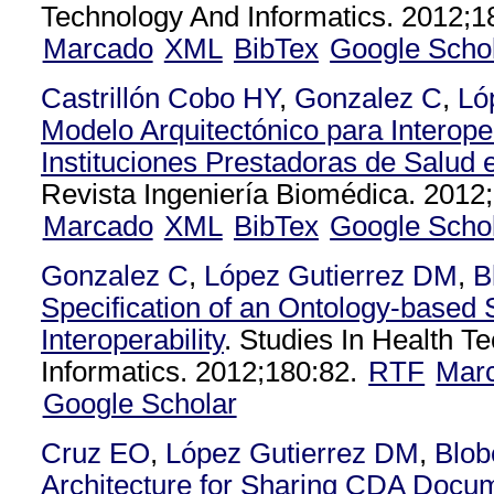
Technology And Informatics. 2012;1
Marcado
XML
BibTex
Google Scho
Castrillón Cobo HY
,
Gonzalez C
,
Ló
Modelo Arquitectónico para Interope
Instituciones Prestadoras de Salud
Revista Ingeniería Biomédica. 2012;
Marcado
XML
BibTex
Google Scho
Gonzalez C
,
López Gutierrez DM
,
B
Specification of an Ontology-based 
Interoperability
. Studies In Health T
Informatics. 2012;180:82.
RTF
Mar
Google Scholar
Cruz EO
,
López Gutierrez DM
,
Blob
Architecture for Sharing CDA Docu