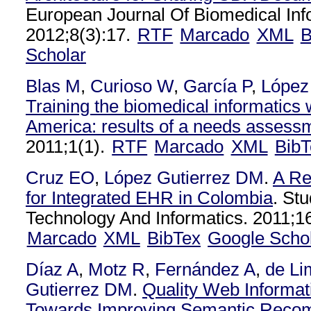
European Journal Of Biomedical Inf
2012;8(3):17.
RTF
Marcado
XML
B
Scholar
Blas M
,
Curioso W
,
García P
,
López
Training the biomedical informatics 
America: results of a needs assess
2011;1(1).
RTF
Marcado
XML
BibT
Cruz EO
,
López Gutierrez DM
.
A Re
for Integrated EHR in Colombia
. Stu
Technology And Informatics. 2011;1
Marcado
XML
BibTex
Google Scho
Díaz A
,
Motz R
,
Fernández A
,
de Li
Gutierrez DM
.
Quality Web Informati
Towards Improving Semantic Rec