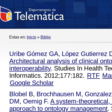
Estas en:
Inicio
»
Biblio
Uribe Gómez GA
,
López Gutierrez
Architectural analysis of clinical ont
interoperability
. Studies In Health T
Informatics. 2012;177:182.
RTF
Ma
Google Scholar
Blobel B
,
Brochhausen M
,
Gonzalez
DM
,
Oemig F
.
A system-theoretical,
approach to ontology management
.