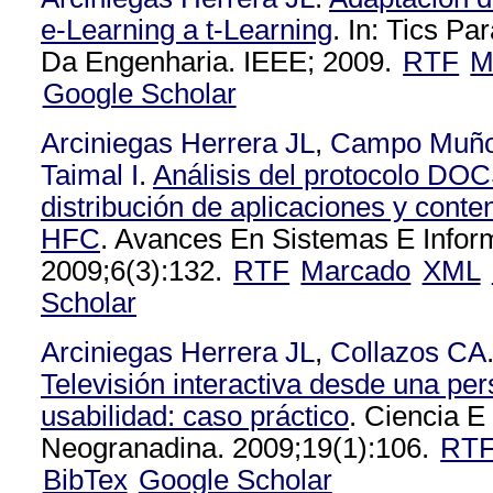
e-Learning a t-Learning
. In: Tics P
Da Engenharia. IEEE; 2009.
RTF
M
Google Scholar
Arciniegas Herrera JL
,
Campo Muñ
Taimal I
.
Análisis del protocolo DOC
distribución de aplicaciones y cont
HFC
. Avances En Sistemas E Inform
2009;6(3):132.
RTF
Marcado
XML
Scholar
Arciniegas Herrera JL
,
Collazos CA
Televisión interactiva desde una per
usabilidad: caso práctico
. Ciencia E
Neogranadina. 2009;19(1):106.
RT
BibTex
Google Scholar