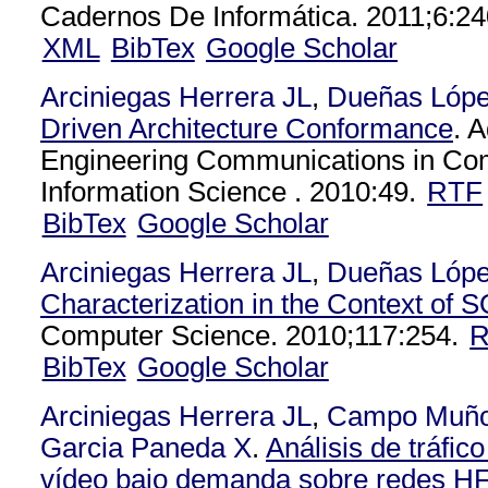
Cadernos De Informática. 2011;6:24
XML
BibTex
Google Scholar
Arciniegas Herrera JL
,
Dueñas Lóp
Driven Architecture Conformance
. 
Engineering Communications in Co
Information Science . 2010:49.
RTF
BibTex
Google Scholar
Arciniegas Herrera JL
,
Dueñas Lóp
Characterization in the Context of 
Computer Science. 2010;117:254.
BibTex
Google Scholar
Arciniegas Herrera JL
,
Campo Muñ
Garcia Paneda X
.
Análisis de tráfic
vídeo bajo demanda sobre redes HF