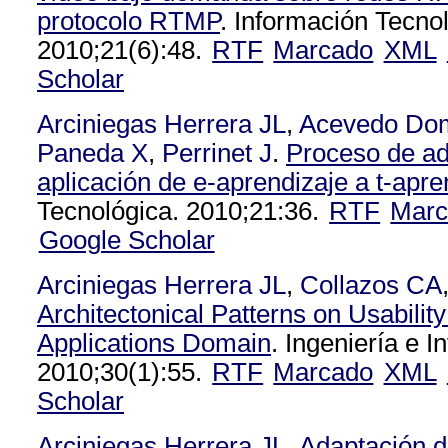
protocolo RTMP
. Información Tecno
2010;21(6):48.
RTF
Marcado
XML
Scholar
Arciniegas Herrera JL
,
Acevedo Do
Paneda X
,
Perrinet J
.
Proceso de ad
aplicación de e-aprendizaje a t-apre
Tecnológica. 2010;21:36.
RTF
Marc
Google Scholar
Arciniegas Herrera JL
,
Collazos CA
Architectonical Patterns on Usabilit
Applications Domain
. Ingeniería e I
2010;30(1):55.
RTF
Marcado
XML
Scholar
Arciniegas Herrera JL
.
Adaptación d