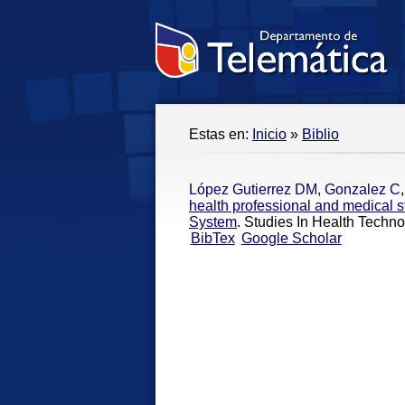
Estas en:
Inicio
»
Biblio
López Gutierrez DM
,
Gonzalez C
health professional and medical s
System
. Studies In Health Techn
BibTex
Google Scholar