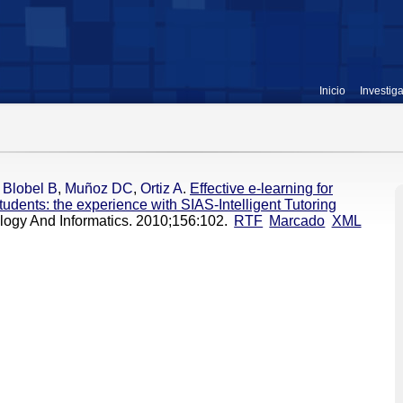
Inicio
Investig
,
Blobel B
,
Muñoz DC
,
Ortiz A
.
Effective e-learning for
tudents: the experience with SIAS-Intelligent Tutoring
ology And Informatics. 2010;156:102.
RTF
Marcado
XML