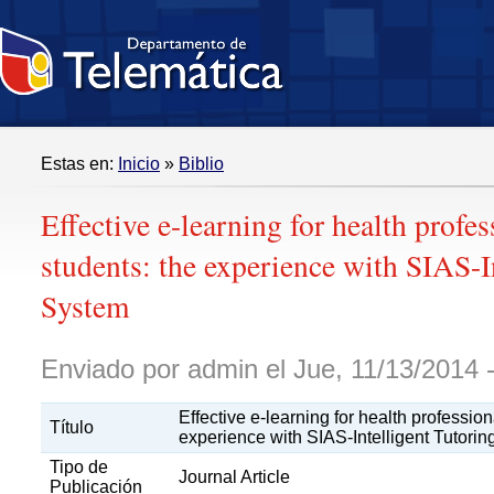
Estas en:
Inicio
»
Biblio
Effective e-learning for health profe
students: the experience with SIAS-I
System
Enviado por admin el Jue, 11/13/2014 -
Effective e-learning for health professio
Título
experience with SIAS-Intelligent Tutori
Tipo de
Journal Article
Publicación