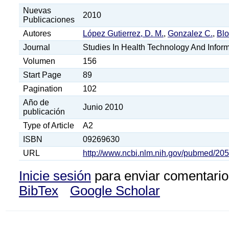
Nuevas
2010
Publicaciones
Autores
López Gutierrez, D. M.
,
Gonzalez C.
,
Blo
Journal
Studies In Health Technology And Inform
Volumen
156
Start Page
89
Pagination
102
Año de
Junio 2010
publicación
Type of Article
A2
ISBN
09269630
URL
http://www.ncbi.nlm.nih.gov/pubmed/20
Inicie sesión
para enviar comentario
BibTex
Google Scholar