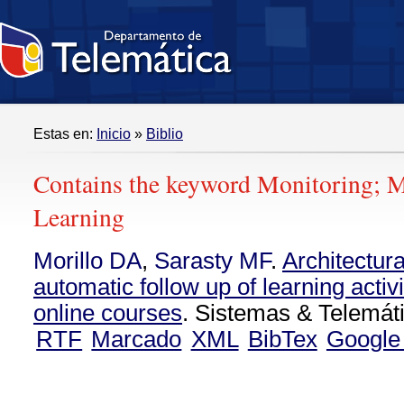
Estas en:
Inicio
»
Biblio
Contains the keyword Monitoring; 
Learning
Morillo DA
,
Sarasty MF
.
Architectur
automatic follow up of learning activ
online courses
. Sistemas & Telemáti
RTF
Marcado
XML
BibTex
Google