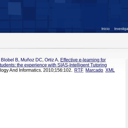
Inicio
Investig
,
Blobel B
,
Muñoz DC
,
Ortiz A
.
Effective e-learning for
tudents: the experience with SIAS-Intelligent Tutoring
ology And Informatics. 2010;156:102.
RTF
Marcado
XML