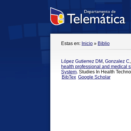
Estas en:
Inicio
»
Biblio
López Gutierrez DM
,
Gonzalez C
health professional and medical s
System
. Studies In Health Techn
BibTex
Google Scholar