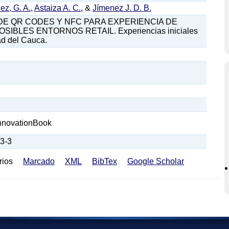
z, G. A.
,
Astaiza A. C.
, &
Jímenez J. D. B.
DE QR CODES Y NFC PARA EXPERIENCIA DE
IBLES ENTORNOS RETAIL. Experiencias iniciales
ad del Cauca.
nnovationBook
3-3
rios
Marcado
XML
BibTex
Google Scholar