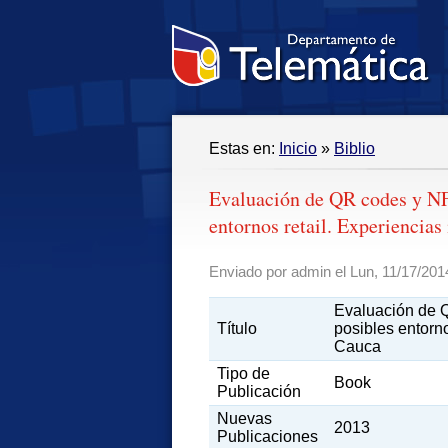
Estas en:
Inicio
»
Biblio
Evaluación de QR codes y NF
entornos retail. Experiencias
Enviado por admin el Lun, 11/17/2014
Evaluación de 
Título
posibles entorno
Cauca
Tipo de
Book
Publicación
Nuevas
2013
Publicaciones