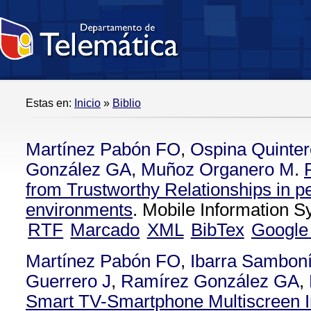
Estas en:
Inicio
»
Biblio
Martínez Pabón FO
,
Ospina Quinte
González GA
,
Muñoz Organero M
.
from Trustworthy Relationships in p
environments
. Mobile Information 
RTF
Marcado
XML
BibTex
Google
Martínez Pabón FO
,
Ibarra Samboní
Guerrero J
,
Ramírez González GA
,
Smart TV-Smartphone Multiscreen I