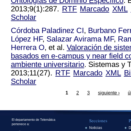
Ontologías de Dominio Específico
. 
2013;9(1):287.
RTF
Marcado
XML
Scholar
Córdoba Paladinez CI
,
Burbano Fer
López HF
,
Salazar Avirama MF
,
Ram
Herrera O
, et al.
Valoración de sist
basados en e-campus y near field 
ambiente universitario
. Sistemas y 
2013;11(27).
RTF
Marcado
XML
B
Scholar
1
2
3
siguiente ›
ú
Secciones
P
El departamento de Telemática
pertenece a:
Noticias
D