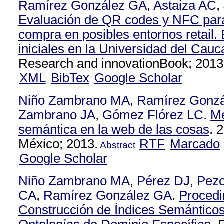
Ramírez González GA
,
Astaiza AC
,
Evaluación de QR codes y NFC para
compra en posibles entornos retail.
iniciales en la Universidad del Cauc
Research and innovationBook; 2013
XML
BibTex
Google Scholar
Niño Zambrano MA
,
Ramírez Gonz
Zambrano JA
,
Gómez Flórez LC
.
Mé
semántica en la web de las cosas
. 
México; 2013.
RTF
Marcado
Abstract
Google Scholar
Niño Zambrano MA
,
Pérez DJ
,
Pez
CA
,
Ramírez González GA
.
Procedi
Construcción de Índices Semántico