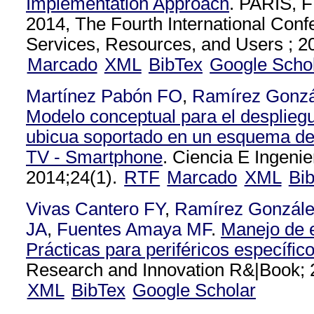
Implementation Approach
. PARIS,
2014, The Fourth International Con
Services, Resources, and Users ; 2
Marcado
XML
BibTex
Google Scho
Martínez Pabón FO
,
Ramírez Gonz
Modelo conceptual para el despliegu
ubicua soportado en un esquema de
TV - Smartphone
. Ciencia E Ingeni
2014;24(1).
RTF
Marcado
XML
Bi
Vivas Cantero FY
,
Ramírez Gonzál
JA
,
Fuentes Amaya MF
.
Manejo de e
Prácticas para periféricos específic
Research and Innovation R&|Book; 
XML
BibTex
Google Scholar