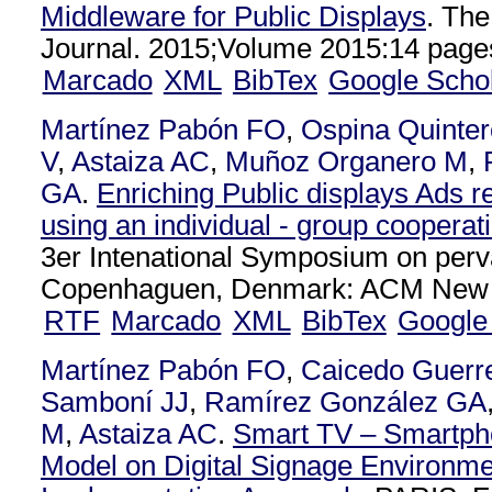
Middleware for Public Displays
. The
Journal. 2015;Volume 2015:14 page
Marcado
XML
BibTex
Google Scho
Martínez Pabón FO
,
Ospina Quinte
V
,
Astaiza AC
,
Muñoz Organero M
,
GA
.
Enriching Public displays Ads
using an individual - group coopera
3er Intenational Symposium on perv
Copenhaguen, Denmark: ACM New Y
RTF
Marcado
XML
BibTex
Google
Martínez Pabón FO
,
Caicedo Guerr
Samboní JJ
,
Ramírez González GA
M
,
Astaiza AC
.
Smart TV – Smartph
Model on Digital Signage Environme