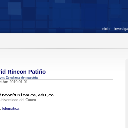
Inicio
Investig
id Rincon Patiño
ion:
Estudiante de maestría
ción:
2019-01-01
niversidad del Cauca
:
Telemática