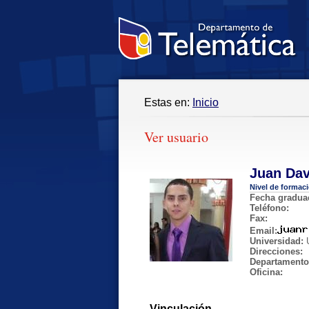
Estas en:
Inicio
Ver usuario
Juan Dav
Nivel de formac
Fecha gradua
Teléfono:
Fax:
Email:
Universidad:
U
Direcciones:
Departamento
Oficina:
Vinculación