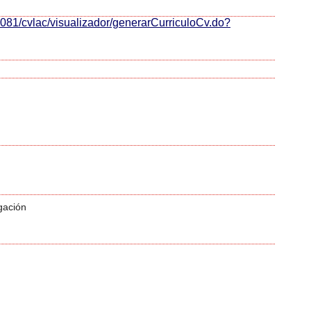
o:8081/cvlac/visualizador/generarCurriculoCv.do?
gación