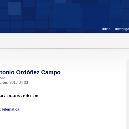
Inicio
Investig
ntonio Ordóñez Campo
ion:
ción:
2013-04-03
:
Telemática