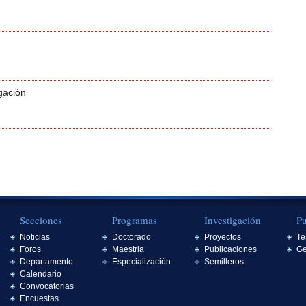
gación
Secciones
Programas
Investigación
Pu
Noticias
Doctorado
Proyectos
Te
Foros
Maestria
Publicaciones
Ge
Departamento
Especialización
Semilleros
Calendario
Convocatorias
Encuestas