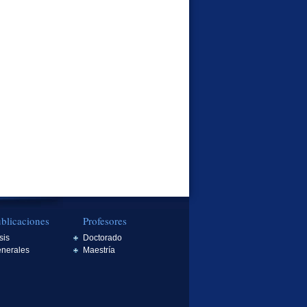
blicaciones
Profesores
sis
Doctorado
nerales
Maestría