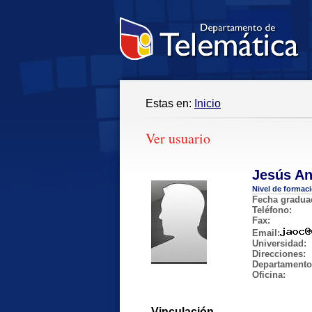
Estas en:
Inicio
Ver usuario
Jesús A
Nivel de formac
Fecha gradua
Teléfono:
Fax:
Email:
Universidad:
Direcciones:
Departamento
Oficina:
Vinculación