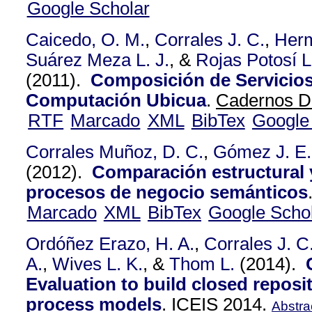
Google Scholar
Caicedo, O. M.
,
Corrales J. C.
,
Herm
Suárez Meza L. J.
, &
Rojas Potosí L
(2011).
Composición de Servicio
Computación Ubicua
.
Cadernos De
RTF
Marcado
XML
BibTex
Google
Corrales Muñoz, D. C.
,
Gómez J. E.
(2012).
Comparación estructural y
procesos de negocio semánticos
Marcado
XML
BibTex
Google Scho
Ordóñez Erazo, H. A.
,
Corrales J. C
A.
,
Wives L. K.
, &
Thom L.
(2014).
Evaluation to build closed reposi
process models
.
ICEIS 2014.
Abstra