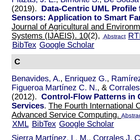
(2019).
Data-Centric UML Profile 
Sensors: Application to Smart F
Journal of Agricultural and Environm
Systems (IJAEIS). 10
(2),
RT
Abstract
BibTex
Google Scholar
C
Benavides, A.
,
Enriquez G.
,
Ramírez
Figueroa Martínez C. N.
, &
Corrales
(2012).
Control-Flow Patterns in
Services
.
The Fourth International
Advanced Service Computing.
Abstra
XML
BibTex
Google Scholar
Sierra Martínez, L. M.
,
Corrales J. C