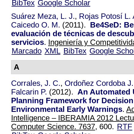
BibTex
Google Scholar
Suárez Meza, L. J.
,
Rojas Potosí L. 
Caicedo O. M.
(2011).
Be4SeD: Be
evaluación de técnicas de descub
servicios
.
Ingeniería y Competitivid
Marcado
XML
BibTex
Google Scho
A
Corrales, J. C.
,
Ordoñez Cordoba J.
Falcarin P.
(2012).
An Automated 
Planning Framework for Decision
Environmental Early Warnings
.
Ad
Intelligence – IBERAMIA 2012 Lectu
Computer Science. 7637,
600.
RTF