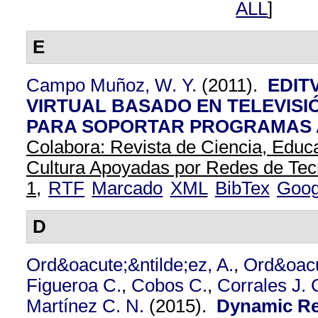
ALL
]
E
Campo Muñoz, W. Y.
(2011).
EDIT
VIRTUAL BASADO EN TELEVISI
PARA SOPORTAR PROGRAMAS A
Colabora: Revista de Ciencia, Educa
Cultura Apoyadas por Redes de Tec
1,
RTF
Marcado
XML
BibTex
Goog
D
Ord&oacute;&ntilde;ez, A.
,
Ord&oacu
Figueroa C.
,
Cobos C.
,
Corrales J. 
Martínez C. N.
(2015).
Dynamic Re