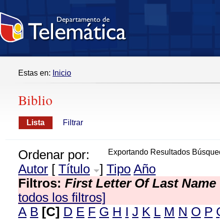
Estas en:
Inicio
Biblio
Lista
Filtrar
Ordenar por:
Exportando Resultados Búsque
Autor
[
Título
]
Tipo
Año
Filtros:
First Letter Of Last Name
todos los filtros]
A
B
[C]
D
E
F
G
H
I
J
K
L
M
N
O
P