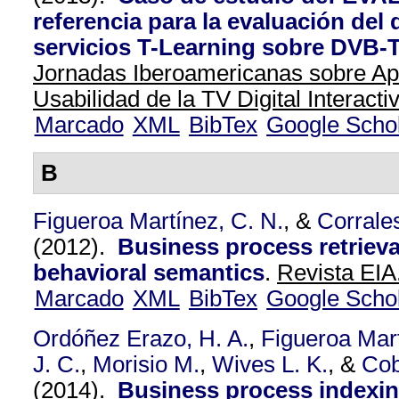
referencia para la evaluación de
servicios T-Learning sobre DVB-
Jornadas Iberoamericanas sobre Ap
Usabilidad de la TV Digital Interacti
Marcado
XML
BibTex
Google Scho
B
Figueroa Martínez, C. N.
, &
Corrales
(2012).
Business process retriev
behavioral semantics
.
Revista EIA
Marcado
XML
BibTex
Google Scho
Ordóñez Erazo, H. A.
,
Figueroa Mart
J. C.
,
Morisio M.
,
Wives L. K.
, &
Cob
(2014).
Business process indexi