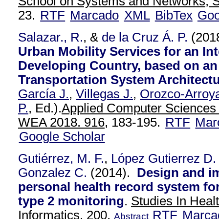
School on Systems and Networks, 
23.
RTF
Marcado
XML
BibTex
Goo
Salazar., R.
, &
de la Cruz Á. P.
(201
Urban Mobility Services for an Int
Developing Country, based on an 
Transportation System Architect
García J.
,
Villegas J.
,
Orozco-Arroya
P.
, Ed.).
Applied Computer Sciences 
WEA 2018. 916,
183-195.
RTF
Mar
Google Scholar
Gutiérrez, M. F.
,
López Gutierrez D.
Gonzalez C.
(2014).
Design and i
personal health record system for
type 2 monitoring
.
Studies In Heal
Informatics. 200,
RTF
Marca
Abstract