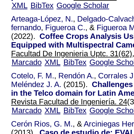
XML
BibTex
Google Scholar
Arteaga-López, N.
,
Delgado-Calvac
fernando
,
Figueroa C.
, &
Figueroa M
(2022).
Coffee Crops Analysis U
Equipped with Multispectral Cam
Facultad De Ingenieria Uptc. 31(62)
Marcado
XML
BibTex
Google Scho
Cotelo, F. M.
,
Rendón A.
,
Corrales J
Meléndez J. A.
(2015).
Challenges
in the Telco domain for Latin Am
Revista Facultad de Ingeniería. 24
(
Marcado
XML
BibTex
Google Scho
Cerón Rios, G. M.
, &
Arciniegas Her
(2013).
Caso de estudio de: EVA