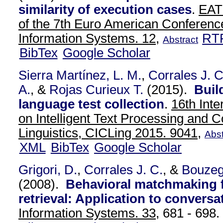
similarity of execution cases
.
EAT
of the 7th Euro American Conferenc
Information Systems. 12,
RT
Abstract
BibTex
Google Scholar
Sierra Martínez, L. M.
,
Corrales J. C
A.
, &
Rojas Curieux T.
(2015).
Buil
language test collection
.
16th Inte
on Intelligent Text Processing and 
Linguistics, CICLing 2015. 9041,
Abst
XML
BibTex
Google Scholar
Grigori, D.
,
Corrales J. C.
, &
Bouzeg
(2008).
Behavioral matchmaking f
retrieval: Application to conversa
Information Systems. 33,
681 - 698.