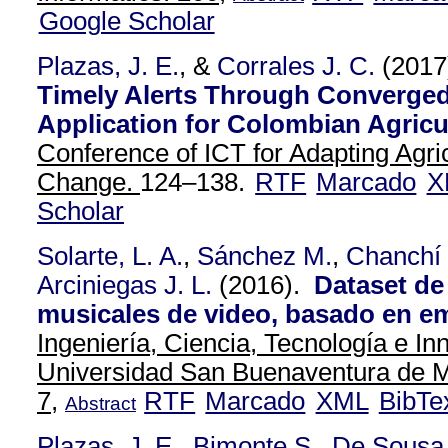
Google Scholar
Plazas, J. E.
, &
Corrales J. C.
(2017
Timely Alerts Through Converged
Application for Colombian Agricu
Conference of ICT for Adapting Agric
Change.
124–138.
RTF
Marcado
X
Scholar
Solarte, L. A.
,
Sánchez M.
,
Chanchí
Arciniegas J. L.
(2016).
Dataset de
musicales de video, basado en e
Ingeniería, Ciencia, Tecnología e In
Universidad San Buenaventura de M
7,
RTF
Marcado
XML
BibTe
Abstract
Plazas, J. E.
,
Bimonte S.
,
De Sousa