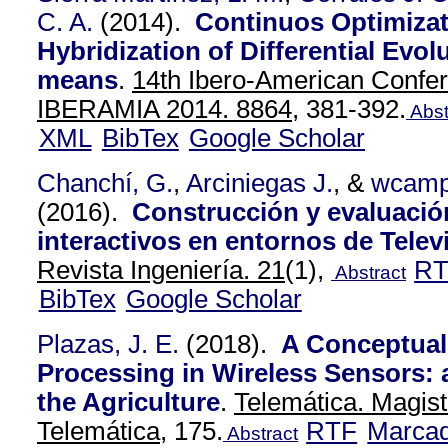
C. A.
(2014).
Continuos Optimizat
Hybridization of Differential Evol
means
.
14th Ibero-American Confer
IBERAMIA 2014. 8864,
381-392.
Abst
XML
BibTex
Google Scholar
Chanchí, G.
,
Arciniegas J.
, &
wcam
(2016).
Construcción y evaluació
interactivos en entornos de Televi
Revista Ingeniería. 21
(1),
R
Abstract
BibTex
Google Scholar
Plazas, J. E.
(2018).
A Conceptual
Processing in Wireless Sensors: 
the Agriculture
.
Telemática. Magist
Telemática,
175.
RTF
Marca
Abstract