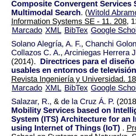
Composite Convergent Services 
Multimodal Search
.
(
Witold Abram
Information Systems SE - 11. 208,
1
Marcado
XML
BibTex
Google Scho
Solano Alegría, A. F.
,
Chanchi Golon
Collazos C. A.
,
Arciniegas Herrera J
(2014).
Directrices para el diseño
usables en entornos de televisión 
Revista Ingeniería y Universidad. 18
Marcado
XML
BibTex
Google Scho
Salazar, R.
, &
de la Cruz Á. P.
(201
Mobility Services based on Intell
System (ITS) Architecture for an 
using Internet of Things (IoT)
.
Pr