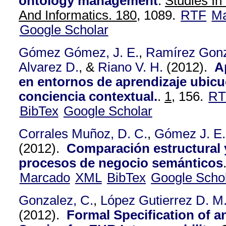
ontology management
.
Studies In
And Informatics. 180,
1089.
RTF
Ma
Google Scholar
Gómez Gómez, J. E.
,
Ramírez Gonz
Alvarez D.
, &
Riano V. H.
(2012).
A
en entornos de aprendizaje ubic
conciencia contextual.
.
1,
156.
RT
BibTex
Google Scholar
Corrales Muñoz, D. C.
,
Gómez J. E.
(2012).
Comparación estructural y
procesos de negocio semánticos
Marcado
XML
BibTex
Google Scho
Gonzalez, C.
,
López Gutierrez D. M
(2012).
Formal Specification of 