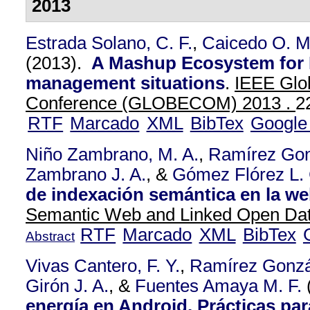
2013
Estrada Solano, C. F.
,
Caicedo O. M
(2013).
A Mashup Ecosystem for
management situations
.
IEEE Glo
Conference (GLOBECOM) 2013 .
2
RTF
Marcado
XML
BibTex
Google
Niño Zambrano, M. A.
,
Ramírez Gon
Zambrano J. A.
, &
Gómez Flórez L. 
de indexación semántica en la we
Semantic Web and Linked Open Da
RTF
Marcado
XML
BibTex
Abstract
Vivas Cantero, F. Y.
,
Ramírez Gonzá
Girón J. A.
, &
Fuentes Amaya M. F.
energía en Android. Prácticas par