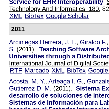
Service for EHR Interoperability
.
Technology And Informatics. 180,
82
XML
BibTex
Google Scholar
2011
Arciniegas Herrera, J. L.
,
Giraldo F.
S.
(2011).
Teaching Software Arc
Universities through a Distribute
International Journal of Digital Socie
RTF
Marcado
XML
BibTex
Google
Acosta, M. Y.
,
Arteaga I. G.
,
Gonzale
Gutierrez D. M.
(2011).
Sistema Ex
desarrollo de soluciones de inter
Sistemas de Información para Lab