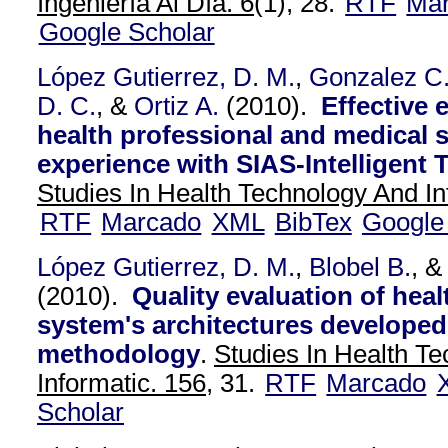
Ingeniería Al Día. 6
(1), 28.
RTF
Ma
Google Scholar
López Gutierrez, D. M.
,
Gonzalez C
D. C.
, &
Ortiz A.
(2010).
Effective 
health professional and medical 
experience with SIAS-Intelligent
Studies In Health Technology And In
RTF
Marcado
XML
BibTex
Google
López Gutierrez, D. M.
,
Blobel B.
, 
(2010).
Quality evaluation of heal
system's architectures developed
methodology
.
Studies In Health T
Informatic. 156,
31.
RTF
Marcado
Scholar