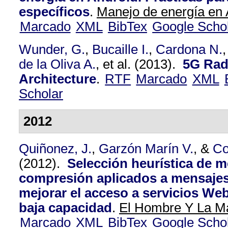
específicos
.
Manejo de energía en 
Marcado
XML
BibTex
Google Scho
Wunder, G.
,
Bucaille I.
,
Cardona N.
de la Oliva A.
, et al.
(2013).
5G Rad
Architecture
.
RTF
Marcado
XML
Scholar
2012
Quiñonez, J.
,
Garzón Marín V.
, &
Co
(2012).
Selección heurística de 
compresión aplicados a mensaje
mejorar el acceso a servicios We
baja capacidad
.
El Hombre Y La Má
Marcado
XML
BibTex
Google Scho