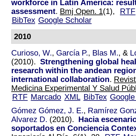
workforce in Latin America: resul
assessment
.
Bmj Open. 1
(1),
RTF
BibTex
Google Scholar
2010
Curioso, W.
,
García P.
,
Blas M.
, &
L
(2010).
Strengthening global heal
research within the andean regio
international collaboration
.
Revis
Medicina Experimental Y Salud Públ
RTF
Marcado
XML
BibTex
Google
Gómez Gómez, J. E.
,
Ramírez Gonz
Alvarez D.
(2010).
Hacia escenari
soportados en Conciencia Contex