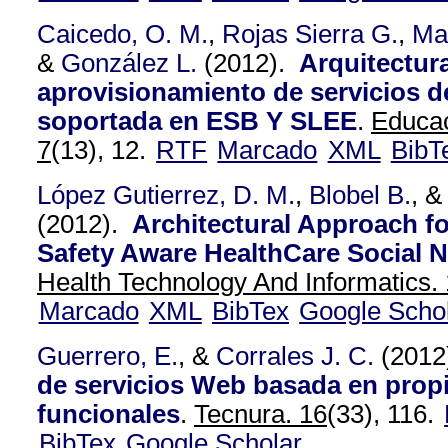
Caicedo, O. M.
,
Rojas Sierra G.
,
Ma
&
González L.
(2012).
Arquitectura
aprovisionamiento de servicios d
soportada en ESB Y SLEE
.
Educac
7
(13), 12.
RTF
Marcado
XML
BibT
López Gutierrez, D. M.
,
Blobel B.
, 
(2012).
Architectural Approach fo
Safety Aware HealthCare Social 
Health Technology And Informatics. 
Marcado
XML
BibTex
Google Scho
Guerrero, E.
, &
Corrales J. C.
(2012
de servicios Web basada en prop
funcionales
.
Tecnura. 16
(33), 116.
BibTex
Google Scholar