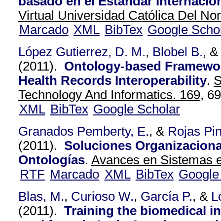
basado en el Estándar Internacio
Virtual Universidad Católica Del Nor
Marcado
XML
BibTex
Google Scho
López Gutierrez, D. M.
,
Blobel B.
, 
(2011).
Ontology-based Framework
Health Records Interoperability
.
S
Technology And Informatics. 169,
69
XML
BibTex
Google Scholar
Granados Pemberty, E.
, &
Rojas Pi
(2011).
Soluciones Organizacional
Ontologías
.
Avances en Sistemas e 
RTF
Marcado
XML
BibTex
Google
Blas, M.
,
Curioso W.
,
García P.
, &
L
(2011).
Training the biomedical i