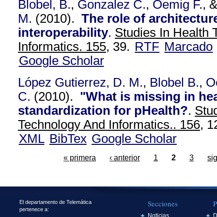
Blobel, B.
,
Gonzalez C.
,
Oemig F.
, 
M.
(2010).
The role of architectur
interoperability
.
Studies In Health
Informatics. 155,
39.
RTF
Marcado
Google Scholar
López Gutierrez, D. M.
,
Blobel B.
,
O
C.
(2010).
"What is missing in hea
standardization for pHealth?
.
Stud
Technology And Informatics.. 156,
12
XML
BibTex
Google Scholar
« primera
‹ anterior
1
2
3
si
Secciones
P
El departamento de Telemática
pertenece a:
Noticias
D