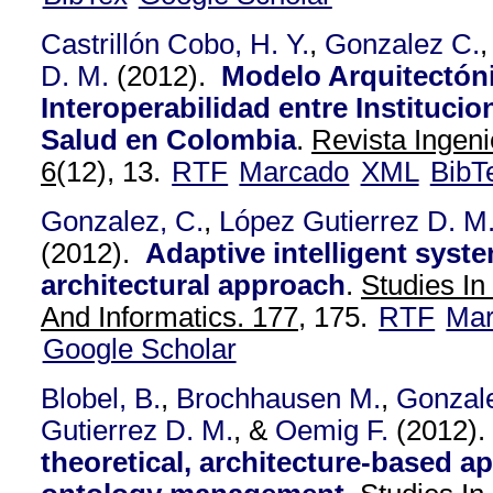
Castrillón Cobo, H. Y.
,
Gonzalez C.
D. M.
(2012).
Modelo Arquitectón
Interoperabilidad entre Instituci
Salud en Colombia
.
Revista Ingeni
6
(12), 13.
RTF
Marcado
XML
BibT
Gonzalez, C.
,
López Gutierrez D. M
(2012).
Adaptive intelligent syste
architectural approach
.
Studies In
And Informatics. 177,
175.
RTF
Ma
Google Scholar
Blobel, B.
,
Brochhausen M.
,
Gonzal
Gutierrez D. M.
, &
Oemig F.
(2012)
theoretical, architecture-based a