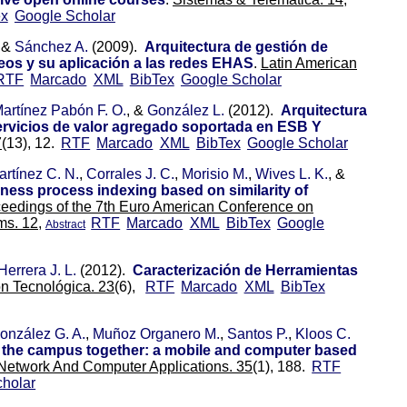
ex
Google Scholar
, &
Sánchez A.
(2009).
Arquitectura de gestión de
eos y su aplicación a las redes EHAS
.
Latin American
RTF
Marcado
XML
BibTex
Google Scholar
artínez Pabón F. O.
, &
González L.
(2012).
Arquitectura
ervicios de valor agregado soportada en ESB Y
7
(13), 12.
RTF
Marcado
XML
BibTex
Google Scholar
rtínez C. N.
,
Corrales J. C.
,
Morisio M.
,
Wives L. K.
, &
ness process indexing based on similarity of
eedings of the 7th Euro American Conference on
ms. 12,
RTF
Marcado
XML
BibTex
Google
Abstract
Herrera J. L.
(2012).
Caracterización de Herramientas
ón Tecnológica. 23
(6),
RTF
Marcado
XML
BibTex
onzález G. A.
,
Muñoz Organero M.
,
Santos P.
,
Kloos C.
 the campus together: a mobile and computer based
 Network And Computer Applications. 35
(1), 188.
RTF
holar