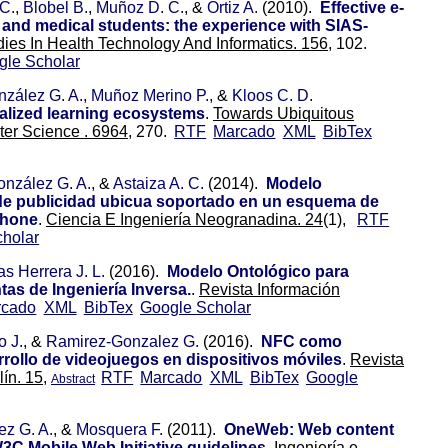
C.
,
Blobel B.
,
Muñoz D. C.
, &
Ortiz A.
(2010).
Effective e-
l and medical students: the experience with SIAS-
dies In Health Technology And Informatics. 156,
102.
gle Scholar
zález G. A.
,
Muñoz Merino P.
, &
Kloos C. D.
alized learning ecosystems
.
Towards Ubiquitous
er Science . 6964,
270.
RTF
Marcado
XML
BibTex
nzález G. A.
, &
Astaiza A. C.
(2014).
Modelo
 de publicidad ubicua soportado en un esquema de
phone
.
Ciencia E Ingeniería Neogranadina. 24
(1),
RTF
holar
as Herrera J. L.
(2016).
Modelo Ontológico para
as de Ingeniería Inversa.
.
Revista Información
rcado
XML
BibTex
Google Scholar
o J.
, &
Ramirez-Gonzalez G.
(2016).
NFC como
arrollo de videojuegos en dispositivos móviles
.
Revista
ín. 15,
RTF
Marcado
XML
BibTex
Google
Abstract
z G. A.
, &
Mosquera F.
(2011).
OneWeb: Web content
3C Mobile Web Initiative guidelines
.
Ingeniería e