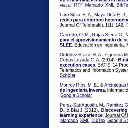
RTF
Marcado
XML
BibT
Abstract
Lara Silva, E. A.
,
Maya Ortíz E. J.
redes para entornos heterogén
Journal Of Telehealth. 1
(1), 142.
Caicedo, O. M.
,
Rojas Sierra G.
,
M
para el aprovisionamiento de s
SLEE
.
Educación en Ingeniería. 
Ordóñez Erazo, H. A.
,
Figueroa Ma
Cobos Lozada C. A.
(2014).
Busi
execution cases
.
EATIS '14 Proc
Telematics and Information Syste
Scholar
Monroy Ríos, M. E.
, &
Arciniegas 
de Ingeniería Inversa
.
Informaci
Google Scholar
Perez-SanAgustín, M.
,
Ramírez G
D.
, &
Blat J.
(2012).
Discovering
learning experience
.
Journal Of
Marcado
XML
BibTex
Google Sc