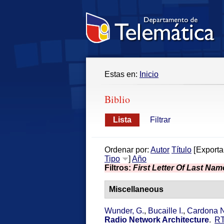
Estas en:
Inicio
Biblio
Lista
Filtrar
Ordenar por:
Autor
Título
[
Exporta
Tipo
]
Año
Filtros:
First Letter Of Last Nam
Miscellaneous
Wunder, G.
,
Bucaille I.
,
Cardona N
Radio Network Architecture
.
R