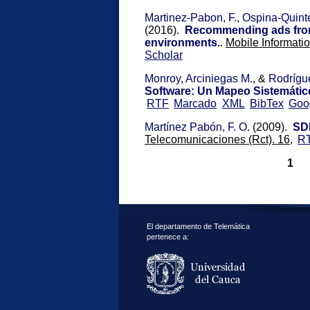
Martinez-Pabon, F.
,
Ospina-Quinte
(2016).
Recommending ads from 
environments.
.
Mobile Informati
Scholar
Monroy
,
Arciniegas M.
, &
Rodrígue
Software: Un Mapeo Sistemático 
RTF
Marcado
XML
BibTex
Goo
Martínez Pabón, F. O.
(2009).
SDR
Telecomunicaciones (Rct). 16,
R
1
El departamento de Telemática
pertenece a: