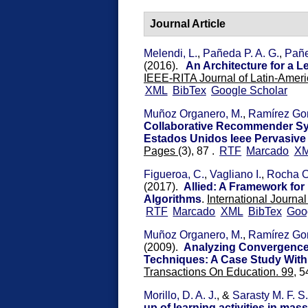
Journal Article
Melendi, L.
,
Pañeda P. A. G.
,
Pañe
(2016).
An Architecture for a L
IEEE-RITA Journal of Latin-Ameri
XML
BibTex
Google Scholar
Muñoz Organero, M.
,
Ramírez Gon
Collaborative Recommender Sys
Estados Unidos Ieee Pervasiv
Pages
(3), 87 .
RTF
Marcado
X
Figueroa, C.
,
Vagliano I.
,
Rocha O
(2017).
Allied: A Framework f
Algorithms
.
International Journa
RTF
Marcado
XML
BibTex
Goo
Muñoz Organero, M.
,
Ramírez Gon
(2009).
Analyzing Convergence 
Techniques: A Case Study Wit
Transactions On Education. 99,
5
Morillo, D. A. J.
, &
Sarasty M. F. S.
up of learning activities in ma