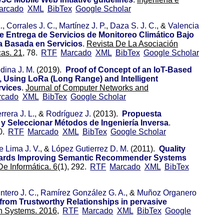
arcado
XML
BibTex
Google Scholar
.
,
Corrales J. C.
,
Martínez J. P.
,
Daza S. J. C.
, &
Valencia
e Entrega de Servicios de Monitoreo Climático Bajo
a Basada en Servicios
.
Revista De La Asociación
as. 21,
78.
RTF
Marcado
XML
BibTex
Google Scholar
dina J. M.
(2019).
Proof of Concept of an IoT-Based
, Using LoRa (Long Range) and Intelligent
rvices
.
Journal of Computer Networks and
rcado
XML
BibTex
Google Scholar
rera J. L.
, &
Rodríguez J.
(2013).
Propuesta
 y Seleccionar Métodos de Ingeniería Inversa
.
0.
RTF
Marcado
XML
BibTex
Google Scholar
e Lima J. V.
, &
López Gutierrez D. M.
(2011).
Quality
owards Improving Semantic Recommender Systems
e Informática. 6
(1), 292.
RTF
Marcado
XML
BibTex
ntero J. C.
,
Ramírez González G. A.
, &
Muñoz Organero
om Trustworthy Relationships in pervasive
n Systems. 2016,
RTF
Marcado
XML
BibTex
Google