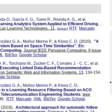
da D.
,
García X. G.
,
Tuero R.
,
Rionda A. G.
, et al.
earning Analytics System Applied to Efficient Driving.
.
can Learning Technologies.. 11,
RTF
Marcado
Abstract
zález G. A.
,
Muñoz Merino P.
, &
Kloos C. D.
(2010).
"A
tem Based on Space-Time Similarities". En:
e Computing
.
Journal IEEE Pervasive Computing. 9 Issue
ML
BibTex
Google Scholar
. R.
,
Torchiano M.
,
Zucker C. F.
,
Corrales J. - C. C.
, et al.
or Executing Linked Data-Based Recommendation
l on Semantic Web and Information Systems. 13,
134-154.
gle Scholar
zález G. A.
,
Muñoz Merino P.
, &
Kloos C. D.
in e-Learning Resource Filtering Based on ACO
h Telecommunication Engineering Students
.
Ieee
46.
RTF
Marcado
XML
BibTex
Google Scholar
(2016).
Architectural approach for automatic follow
ssive open online courses
.
Sistemas & Telemática. 14,