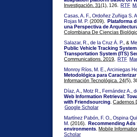
Investigación. 31
(1), 126.
RTF
M
Casas, A. F.
,
Ordoñez Zuñiga S. A
Rojas M. P.
(2009).
Plataforma d
una Perspectiva de Arquitectur
Colombiana De Ciencias Biológic
Salazar, R.
,
de la Cruz Á. P.
, &
Me
Public Vehicle Tracking System
Transportation System (ITS) Se
Communications. 2019,
RTF
Ma
Monroy Ríos, M. E.
,
Arciniegas Her
Metodológica para Caracterizar
Información Tecnológica. 24
(5), 3
Díaz, A.
,
Motz R.
,
Fernández A.
,
d
Web Information Retrieval: T
with Friendsourcing
.
Cadernos D
Google Scholar
Martínez Pabón, F. O.
,
Ospina Qui
M.
(2016).
Recommending Ads fr
environments
.
Mobile Informatio
Scholar