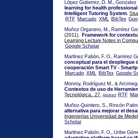
López Gutierrez, D. M.
,
Gonzalez 
learning for health professiona
Intelligent Tutoring System
.
Stu
RTF
Marcado
XML
BibTex
Goo
Muñoz Organero, M.
,
Ramírez Gon
(2011).
Framework for contextu
Learning Lecture Notes in Comput
Google Scholar
Martínez Pabón, F. O.
,
Ramírez Go
conceptual para el despliegue
cooperación Smart TV - Smart
Marcado
XML
BibTex
Google Sc
Monroy
,
Rodríguez M.
, &
Arcinieg
Contextos de uso de Herramient
Tecnológica.. 27,
RTF
Ma
Abstract
Muñoz-Quintero, S.
,
Rincón Patin
alternativa para mejorar el des
Ingenierías Universidad de Medell
Scholar
Martínez Pabón, F. O.
,
Uribe Góme
adaptation platform based on W