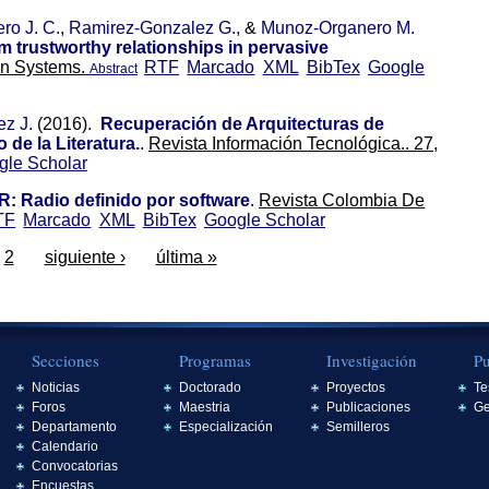
ro J. C.
,
Ramirez-Gonzalez G.
, &
Munoz-Organero M.
trustworthy relationships in pervasive
on Systems.
RTF
Marcado
XML
BibTex
Google
Abstract
z J.
(2016).
Recuperación de Arquitecturas de
de la Literatura.
.
Revista Información Tecnológica.. 27,
gle Scholar
: Radio definido por software
.
Revista Colombia De
TF
Marcado
XML
BibTex
Google Scholar
2
siguiente ›
última »
Secciones
Programas
Investigación
Pu
Noticias
Doctorado
Proyectos
Te
Foros
Maestria
Publicaciones
Ge
Departamento
Especialización
Semilleros
Calendario
Convocatorias
Encuestas