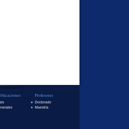
blicaciones
Profesores
sis
Doctorado
nerales
Maestría