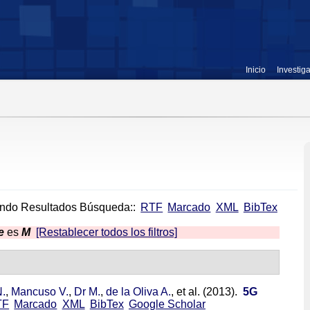
Inicio
Investig
ndo Resultados Búsqueda::
RTF
Marcado
XML
BibTex
e
es
M
[Restablecer todos los filtros]
.
,
Mancuso V.
,
Dr M.
,
de la Oliva A.
, et al.
(2013).
5G
TF
Marcado
XML
BibTex
Google Scholar