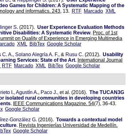
Video Games for Children: A Systematic Mapping of the
hnology and informatics. 243,
13.
RTF
Marcado
XML
inger S.
(2017).
User Experience Evaluation Methods
itive Disabilities: A Systematic Review
.
Proc. of 1st
ummit on Quality of Experience in Emerging Multimedia
arcado
XML
BibTex
Google Scholar
 C. A.
,
Solano Alegría A. F.
, &
Rusu C.
(2012).
Usability
arning Services: State of the Art
.
International Journal
.
RTF
Marcado
XML
BibTex
Google Scholar
rieto I.
,
Agustín A.
,
Paco J.
, et al.
(2016).
The TUCAN3G
for isolated rural communities in developing countries
ments
.
IEEE Communications Magazine. 54
(7), 36-43.
ex
Google Scholar
rez-González G.
(2016).
Towards a contextual model
iculture
.
Revista Ingenierías Universidad de Medellín.
ibTex
Google Scholar