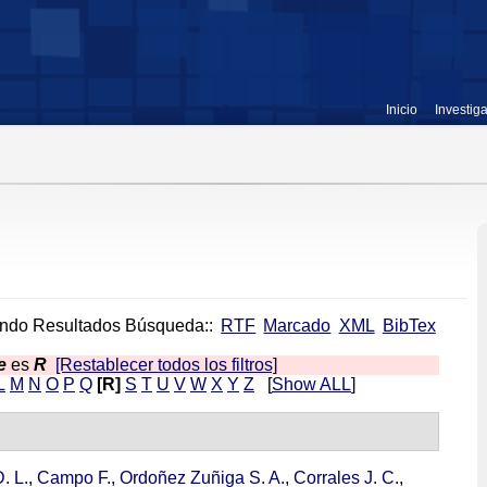
Inicio
Investig
ndo Resultados Búsqueda::
RTF
Marcado
XML
BibTex
e
es
R
[Restablecer todos los filtros]
L
M
N
O
P
Q
[R]
S
T
U
V
W
X
Y
Z
[
Show ALL
]
. L.
,
Campo F.
,
Ordoñez Zuñiga S. A.
,
Corrales J. C.
,