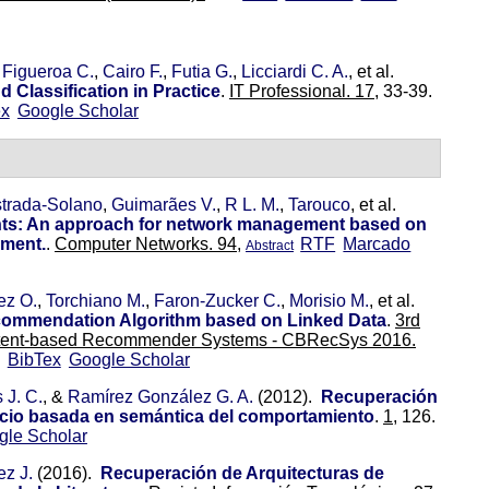
,
Figueroa C.
,
Cairo F.
,
Futia G.
,
Licciardi C. A.
, et al.
 Classification in Practice
.
IT Professional. 17,
33-39.
ex
Google Scholar
trada-Solano
,
Guimarães V.
,
R L. M.
,
Tarouco
, et al.
s: An approach for network management based on
ment.
.
Computer Networks. 94,
RTF
Marcado
Abstract
ez O.
,
Torchiano M.
,
Faron-Zucker C.
,
Morisio M.
, et al.
ommendation Algorithm based on Linked Data
.
3rd
tent-based Recommender Systems - CBRecSys 2016.
BibTex
Google Scholar
 J. C.
, &
Ramírez González G. A.
(2012).
Recuperación
ocio basada en semántica del comportamiento
.
1,
126.
gle Scholar
z J.
(2016).
Recuperación de Arquitecturas de