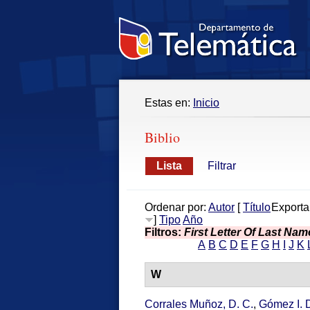
Estas en:
Inicio
Biblio
Lista
Filtrar
Ordenar por:
Autor
[
Título
Exporta
]
Tipo
Año
Filtros:
First Letter Of Last Nam
A
B
C
D
E
F
G
H
I
J
K
W
Corrales Muñoz, D. C.
,
Gómez I. D