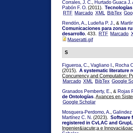
Corrales, J. C.
,
Hurtado Guaca J. 
Pabón F. O.
(2011).
Tecnologías 
RTF
Marcado
XML
BibTex
Goo
Rendón, A.
,
Ludeña P. J.
, &
Martí
Comunicaciones para zonas rura
desarrollo
.
433.
RTF
Marcado
Maseratti.gif
S
Figueroa, C.
,
Vagliano I.
,
Rocha O
(2015).
A systematic literatur
Concurrency and Computation: Pr
Marcado
XML
BibTex
Google Sc
Granados Pemberty, E.
, &
Rojas 
de Ontologías
.
Avances en Sistem
Google Scholar
Mosquera-Perdomo, A.
,
Galindez 
Martínez C. N.
(2023).
Software f
registered in CvLAC and GrupL
Ingenier&iacute;a e Innovaci&oacu