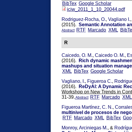
BibTex
Google Scholar
iciw_2011_1_10_20044.pdf
Rodriguez-Rocha, O.
,
Vagliano I.
(2015).
Semantic Annotation and
RTF
Marcado
XML
BibT
Abstract
R
Caicedo, O. M.
,
Caicedo O. M.
,
Es
(2016).
Rich dynamic mashment
mashups and situation manage
XML
BibTex
Google Scholar
Vagliano, I.
,
Figueroa C.
,
Rodrigu
(2016).
ReDyAl: A Dynamic Rec
Workshop on New Trends in Con
31-39.
RTF
Marcado
XML
Abstract
Figueroa Martínez, C. N.
,
Corrales
multinivel de procesos de neg
RTF
Marcado
XML
BibTex
Goo
Monroy
,
Arciniegas M.
, &
Rodrígue