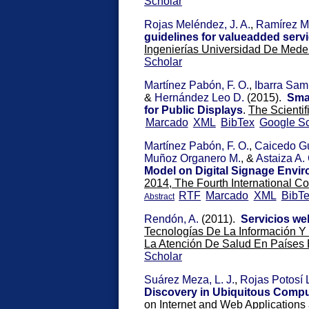
Scholar
Rojas Meléndez, J. A.
,
Ramírez Me
guidelines for valueadded serv
Ingenierías Universidad De Medel
Scholar
Martínez Pabón, F. O.
,
Ibarra Samb
&
Hernández Leo D.
(2015).
Sma
for Public Displays
.
The Scientif
Marcado
XML
BibTex
Google Sc
Martínez Pabón, F. O.
,
Caicedo Gu
Muñoz Organero M.
, &
Astaiza A. 
Model on Digital Signage Envi
2014, The Fourth International C
RTF
Marcado
XML
BibT
Abstract
Rendón, A.
(2011).
Servicios web
Tecnologías De La Información Y
La Atención De Salud En Países E
Scholar
Suárez Meza, L. J.
,
Rojas Potosí L
Discovery in Ubiquitous Comp
on Internet and Web Applications