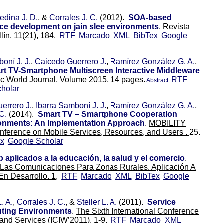
dina J. D.
, &
Corrales J. C.
(2012).
SOA-based
ice development on jain slee environments
.
Revista
lín. 11
(21), 184.
RTF
Marcado
XML
BibTex
Google
oní J. J.
,
Caicedo Guerrero J.
,
Ramírez González G. A.
,
rt TV-Smartphone Multiscreen Interactive Middleware
ic World Journal. Volume 2015,
14 pages.
RTF
Abstract
holar
errero J.
,
Ibarra Samboní J. J.
,
Ramírez González G. A.
,
C.
(2014).
Smart TV – Smartphone Cooperation
ronments: An Implementation Approach
.
MOBILITY
onference on Mobile Services, Resources, and Users .
25.
ex
Google Scholar
 aplicados a la educación, la salud y el comercio
.
 Las Comunicaciones Para Zonas Rurales. Aplicación A
n Desarrollo. 1,
RTF
Marcado
XML
BibTex
Google
. A.
,
Corrales J. C.
, &
Steller L. A.
(2011).
Service
uting Environments
.
The Sixth International Conference
 and Services (ICIW’2011).
1-9.
RTF
Marcado
XML