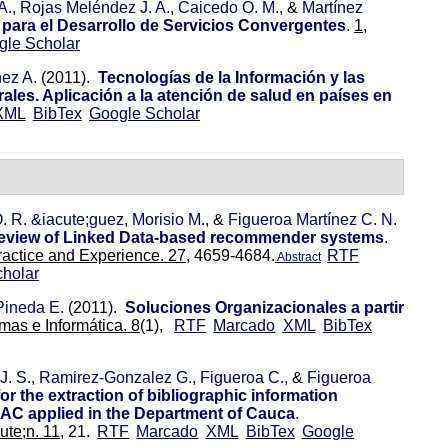
A.
,
Rojas Meléndez J. A.
,
Caicedo O. M.
, &
Martínez
para el Desarrollo de Servicios Convergentes
.
1,
gle Scholar
nez A.
(2011).
Tecnologías de la Información y las
les. Aplicación a la atención de salud en países en
XML
BibTex
Google Scholar
. R. &iacute;guez
,
Morisio M.
, &
Figueroa Martínez C. N.
e review of Linked Data-based recommender systems
.
actice and Experience. 27,
4659-4684.
RTF
Abstract
holar
Pineda E.
(2011).
Soluciones Organizacionales a partir
as e Informática. 8
(1),
RTF
Marcado
XML
BibTex
J. S.
,
Ramirez-Gonzalez G.
,
Figueroa C.
, &
Figueroa
or the extraction of bibliographic information
AC applied in the Department of Cauca
.
te;n. 11,
21.
RTF
Marcado
XML
BibTex
Google