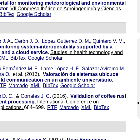
rtal for monitoring meteorological and environmental
ctor
.
VII Congreso Ibérico de Agroingeniería y Ciencias
BibTex
Google Scholar
 J. A.
,
Cerón J. D.
,
López Gutierrez D. M.
,
Quintero V. M.
,
onitoring system-interoperability supported by a
 and a cloud service
.
Studies in health technology and
XML
BibTex
Google Scholar
 Fernández M. F.
,
Lame López H. F.
,
Salazar Avirama M.
ra O.
, et al.
(2013).
Valoración de sistemas ubicuos
ld communication en un ambiente universitario
.
TF
Marcado
XML
BibTex
Google Scholar
 D. C.
, &
Corrales J. C.
(2016).
Validation of coffee rust
ent processing
.
International Conference on
plications.
684–699.
RTF
Marcado
XML
BibTex
el B.
, &
Kepplinger S.
(2017).
User Experience