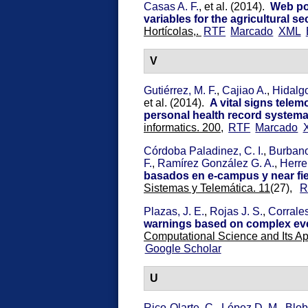
Casas A. F.
, et al.
(2014).
Web po
variables for the agricultural se
Hortícolas,.
RTF
Marcado
XML
V
Gutiérrez, M. F.
,
Cajiao A.
,
Hidalgo
et al.
(2014).
A vital signs telem
personal health record systema
informatics. 200,
RTF
Marcado
Córdoba Paladinez, C. I.
,
Burbano
F.
,
Ramírez González G. A.
,
Herre
basados en e-campus y near fie
Sistemas y Telemática. 11
(27),
R
Plazas, J. E.
,
Rojas J. S.
,
Corrales
warnings based on complex ev
Computational Science and Its Ap
Google Scholar
U
Rico-Olarte, C.
,
López D. M.
,
Blob