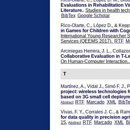
Evaluations in Rehabilitation 
Literature.
.
Studies in health tec
BibTex
Google Scholar
Rico-Olarte, C.
,
López D.
, &
Keppl
in Games for Children with Cogn
International Young Researcher S
Services (QEEMS 2017).
RTF
M
Arciniegas Herrera, J. L.
,
Collazos
Collaborative Evaluation in T-Le
On Human-Computer Interaction.
T
Martínez, A.
,
Vidal J.
,
Simó F. J.
,
P
project: wireless technologies 
based on 3G small cell deploy
RTF
Marcado
XML
BibT
Abstract
Vivas, F. Y.
,
Corrales J. C.
, &
Ramí
for data quality in precision agr
15,
RTF
Marcado
XML
B
Abstract