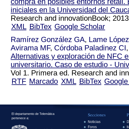
compra en posibles entornos retail.
iniciales en la Universidad del Cauc
Research and innovationBook; 2013
XML
BibTex
Google Scholar
Ramírez González GA
,
Lame López
Avirama MF
,
Córdoba Paladinez CI
Alternativas y exploración de NFC e
universitario. Caso de estudio - Uni
Vol 1. Primera ed. Research and inn
RTF
Marcado
XML
BibTex
Google
Secciones
P
El departamento de Telemática
pertenece a:
Noticias
D
Foros
M