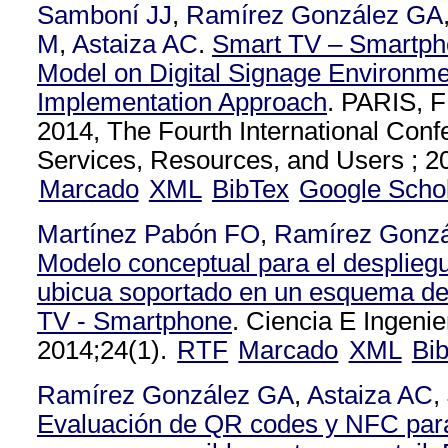
Samboní JJ
,
Ramírez González GA
M
,
Astaiza AC
.
Smart TV – Smartph
Model on Digital Signage Environme
Implementation Approach
. PARIS,
2014, The Fourth International Con
Services, Resources, and Users ; 2
Marcado
XML
BibTex
Google Scho
Martínez Pabón FO
,
Ramírez Gonz
Modelo conceptual para el despliegu
ubicua soportado en un esquema de
TV - Smartphone
. Ciencia E Ingeni
2014;24(1).
RTF
Marcado
XML
Bi
Ramírez González GA
,
Astaiza AC
,
Evaluación de QR codes y NFC para