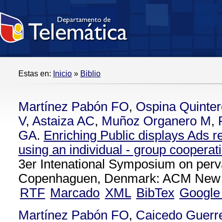
Estas en:
Inicio
»
Biblio
Martínez Pabón FO
,
Ospina Quinte
V
,
Astaiza AC
,
Muñoz Organero M
,
GA
.
Enriching Public displays Ads
using an individual - group coopera
3er Intenational Symposium on perv
Copenhaguen, Denmark: ACM New Y
RTF
Marcado
XML
BibTex
Google
Martínez Pabón FO
,
Caicedo Guerr