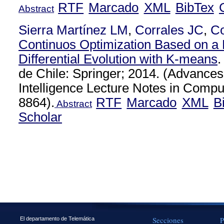
RTF
Marcado
XML
BibTex
Abstract
Sierra Martínez LM
,
Corrales JC
,
C
Continuos Optimization Based on a H
Differential Evolution with K-means
.
de Chile: Springer; 2014. (Advances i
Intelligence Lecture Notes in Compu
8864).
RTF
Marcado
XML
B
Abstract
Scholar
Secciones
P
El departamento de Telemática