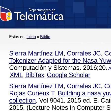
Estas en:
Inicio
»
Biblio
Sierra Martínez LM
,
Corrales JC
,
C
Tokenizer Adapted for the Nasa Yu
Computación y Sistemas. 2016;20.
A
XML
BibTex
Google Scholar
Sierra Martínez LM
,
Corrales JC
,
C
Rojas Curieux T
.
Building a nasa yu
collection
. Vol 9041. 2015 ed. El Cai
2015. (Lecture Notes in Computer Sc