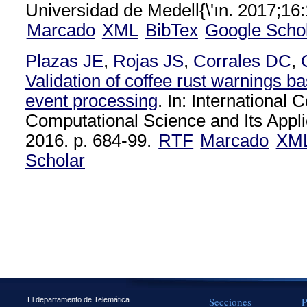
Universidad de Medell{\'ın. 2017;16
Marcado
XML
BibTex
Google Scho
Plazas JE
,
Rojas JS
,
Corrales DC
,
Validation of coffee rust warnings 
event processing
. In: International
Computational Science and Its Appli
2016. p. 684-99.
RTF
Marcado
XM
Scholar
Secciones
P
El departamento de Telemática