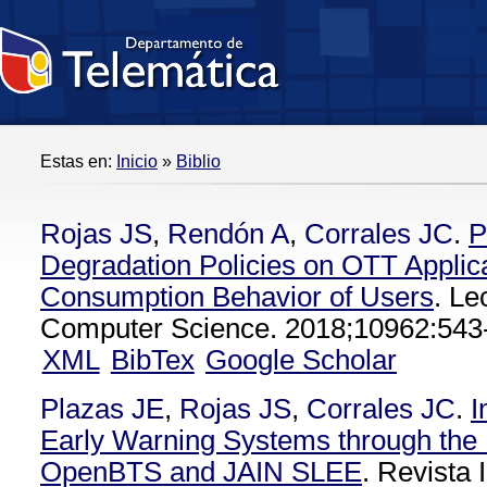
Estas en:
Inicio
»
Biblio
Rojas JS
,
Rendón A
,
Corrales JC
.
P
Degradation Policies on OTT Applic
Consumption Behavior of Users
. Le
Computer Science. 2018;10962:543
XML
BibTex
Google Scholar
Plazas JE
,
Rojas JS
,
Corrales JC
.
I
Early Warning Systems through the I
OpenBTS and JAIN SLEE
. Revista 