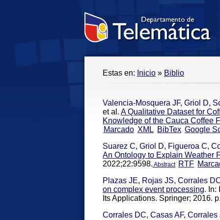
Estas en:
Inicio
»
Biblio
Valencia-Mosquera JF
,
Griol D
,
S
et al.
A Qualitative Dataset for Co
Knowledge of the Cauca Coffee 
Marcado
XML
BibTex
Google Sc
Suarez C
,
Griol D
,
Figueroa C
,
Co
An Ontology to Explain Weather F
2022;22:9598.
RTF
Marca
Abstract
Plazas JE
,
Rojas JS
,
Corrales D
on complex event processing
. In
Its Applications. Springer; 2016. p
Corrales DC
,
Casas AF
,
Corrales