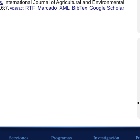
s.
International Journal of Agricultural and Environmental
16;7.
RTF
Marcado
XML
BibTex
Google Scholar
Abstract
Secciones
Programas
Investigación
Pu