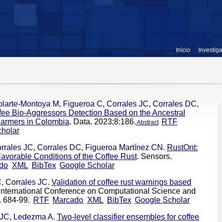
Inicio
Investig
olarte-Montoya M
,
Figueroa C
,
Corrales JC
,
Corrales DC
,
ffee Bio-Aggressors Detection Based on the Ancestral
Farmers in Colombia
. Data. 2023;8:186.
RTF
Abstract
holar
rrales JC
,
Corrales DC
,
Figueroa Martínez CN
.
RustOnt:
avorable Conditions of the Coffee Rust
. Sensors.
do
XML
BibTex
Google Scholar
C
,
Corrales JC
.
Validation of coffee rust warnings based
: International Conference on Computational Science and
. 684-99.
RTF
Marcado
XML
BibTex
Google Scholar
 JC
,
Ledezma A
.
Two-level classifier ensembles for coffee