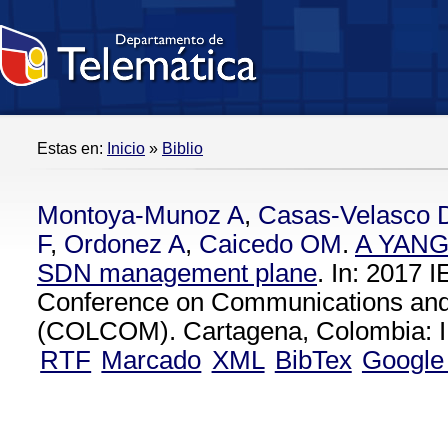
Estas en:
Inicio
»
Biblio
Montoya-Munoz A
,
Casas-Velasco
F
,
Ordonez A
,
Caicedo OM
.
A YANG 
SDN management plane
. In: 2017
Conference on Communications an
(COLCOM). Cartagena, Colombia: I
RTF
Marcado
XML
BibTex
Google