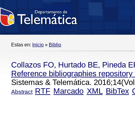
Estas en:
Inicio
»
Biblio
Collazos FO
,
Hurtado BE
,
Pineda E
Reference bibliographies repository 
Sistemas & Telemática. 2016;14(Vol
RTF
Marcado
XML
BibTex
Abstract