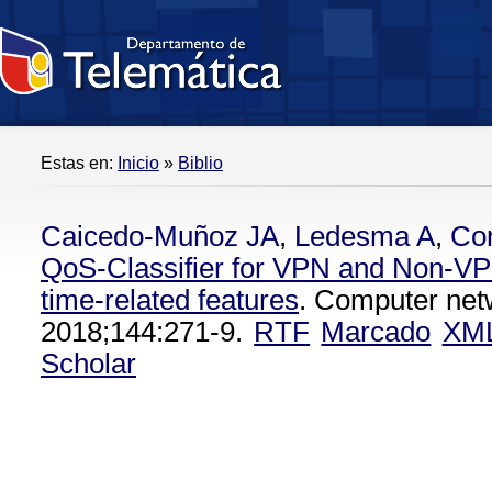
Estas en:
Inicio
»
Biblio
Caicedo-Muñoz JA
,
Ledesma A
,
Cor
QoS-Classifier for VPN and Non-VPN
time-related features
. Computer net
2018;144:271-9.
RTF
Marcado
XM
Scholar