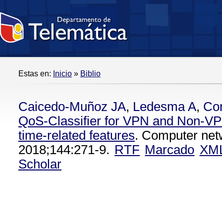
Estas en:
Inicio
»
Biblio
Caicedo-Muñoz JA
,
Ledesma A
,
Cor
QoS-Classifier for VPN and Non-VPN
time-related features
. Computer net
2018;144:271-9.
RTF
Marcado
XM
Scholar