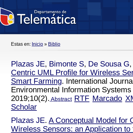
Estas en:
Inicio
»
Biblio
Plazas JE
,
Bimonte S
,
De Sousa G
Centric UML Profile for Wireless Sen
Smart Farming
. International Journa
Environmental Information Systems 
2019;10(2).
RTF
Marcado
X
Abstract
Scholar
Plazas JE
.
A Conceptual Model for 
Wireless Sensors: an Application to 