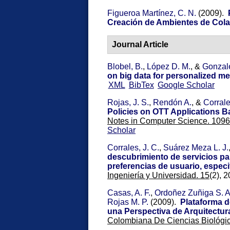
Figueroa Martínez, C. N.
(2009).
Creación de Ambientes de Col
Journal Article
Blobel, B.
,
López D. M.
, &
Gonzal
on big data for personalized me
XML
BibTex
Google Scholar
Rojas, J. S.
,
Rendón A.
, &
Corrale
Policies on OTT Applications 
Notes in Computer Science. 1096
Scholar
Corrales, J. C.
,
Suárez Meza L. J.
descubrimiento de servicios p
preferencias de usuario, especi
Ingeniería y Universidad. 15
(2), 2
Casas, A. F.
,
Ordoñez Zuñiga S. A
Rojas M. P.
(2009).
Plataforma d
una Perspectiva de Arquitectur
Colombiana De Ciencias Biológic