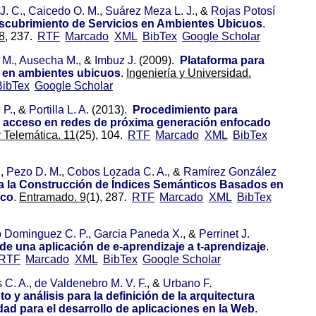
J. C.
,
Caicedo O. M.
,
Suárez Meza L. J.
, &
Rojas Potosí
scubrimiento de Servicios en Ambientes Ubicuos
.
8,
237.
RTF
Marcado
XML
BibTex
Google Scholar
 M.
,
Ausecha M.
, &
Imbuz J.
(2009).
Plataforma para
o en ambientes ubicuos
.
Ingeniería y Universidad.
BibTex
Google Scholar
 P.
, &
Portilla L. A.
(2013).
Procedimiento para
 acceso en redes de próxima generación enfocado
 Telemática. 11
(25), 104.
RTF
Marcado
XML
BibTex
.
,
Pezo D. M.
,
Cobos Lozada C. A.
, &
Ramírez González
a la Construcción de Índices Semánticos Basados en
ico
.
Entramado. 9
(1), 287.
RTF
Marcado
XML
BibTex
 Dominguez C. P.
,
Garcia Paneda X.
, &
Perrinet J.
e una aplicación de e-aprendizaje a t-aprendizaje
.
RTF
Marcado
XML
BibTex
Google Scholar
 C. A.
,
de Valdenebro M. V. F.
, &
Urbano F.
 y análisis para la definición de la arquitectura
dad para el desarrollo de aplicaciones en la Web
.