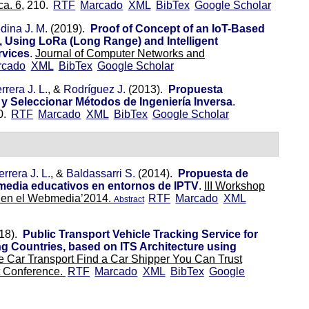
a. 6,
210.
RTF
Marcado
XML
BibTex
Google Scholar
dina J. M.
(2019).
Proof of Concept of an IoT-Based
, Using LoRa (Long Range) and Intelligent
rvices
.
Journal of Computer Networks and
rcado
XML
BibTex
Google Scholar
rera J. L.
, &
Rodríguez J.
(2013).
Propuesta
 y Seleccionar Métodos de Ingeniería Inversa
.
0.
RTF
Marcado
XML
BibTex
Google Scholar
rrera J. L.
, &
Baldassarri S.
(2014).
Propuesta de
media educativos en entornos de IPTV
.
III Workshop
I) en el Webmedia’2014.
RTF
Marcado
XML
Abstract
18).
Public Transport Vehicle Tracking Service for
ng Countries, based on ITS Architecture using
te Car Transport Find a Car Shipper You Can Trust
rt Conference.
RTF
Marcado
XML
BibTex
Google