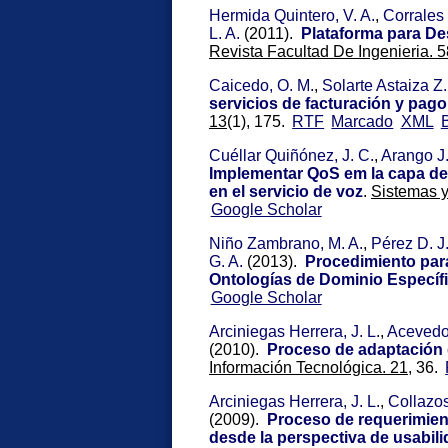
Hermida Quintero, V. A.
,
Corrales 
L. A.
(2011).
Plataforma para De
Revista Facultad De Ingenieria. 5
Caicedo, O. M.
,
Solarte Astaiza Z.
servicios de facturación y pag
13
(1), 175.
RTF
Marcado
XML
Cuéllar Quiñónez, J. C.
,
Arango J.
Implementar QoS em la capa de
en el servicio de voz
.
Sistemas y
Google Scholar
Niño Zambrano, M. A.
,
Pérez D. J
G. A.
(2013).
Procedimiento par
Ontologías de Dominio Específ
Google Scholar
Arciniegas Herrera, J. L.
,
Acevedo
(2010).
Proceso de adaptación d
Información Tecnológica. 21,
36.
Arciniegas Herrera, J. L.
,
Collazos
(2009).
Proceso de requerimiento
desde la perspectiva de usabili