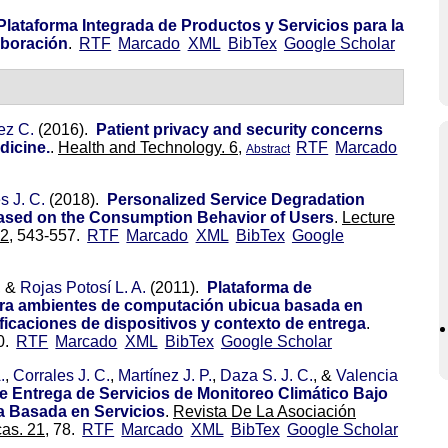
Plataforma Integrada de Productos y Servicios para la
aboración
.
RTF
Marcado
XML
BibTex
Google Scholar
ez C.
(2016).
Patient privacy and security concerns
dicine.
.
Health and Technology. 6,
RTF
Marcado
Abstract
s J. C.
(2018).
Personalized Service Degradation
Based on the Consumption Behavior of Users
.
Lecture
2,
543-557.
RTF
Marcado
XML
BibTex
Google
, &
Rojas Potosí L. A.
(2011).
Plataforma de
ara ambientes de computación ubicua basada en
ficaciones de dispositivos y contexto de entrega
.
0.
RTF
Marcado
XML
BibTex
Google Scholar
.
,
Corrales J. C.
,
Martínez J. P.
,
Daza S. J. C.
, &
Valencia
e Entrega de Servicios de Monitoreo Climático Bajo
a Basada en Servicios
.
Revista De La Asociación
as. 21,
78.
RTF
Marcado
XML
BibTex
Google Scholar