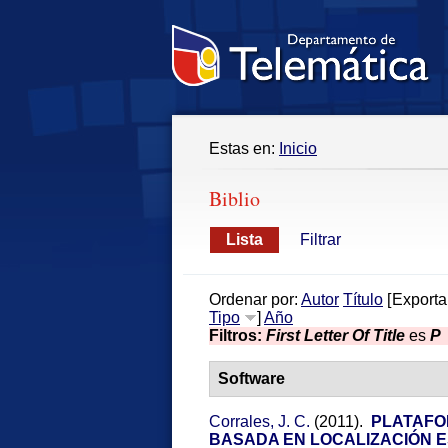
Estas en:
Inicio
Biblio
Lista
Filtrar
Ordenar por:
Autor
Título
[
Exporta
Tipo
]
Año
Filtros:
First Letter Of Title
es
P
Software
Corrales, J. C.
(2011).
PLATAFO
BASADA EN LOCALIZACIÓN 