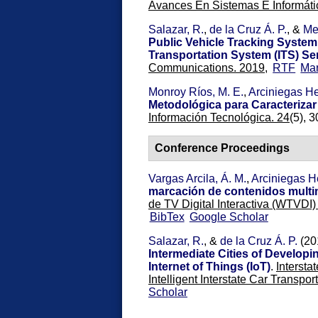
Avances En Sistemas E Informátic
Salazar, R.
,
de la Cruz Á. P.
, &
Me
Public Vehicle Tracking System
Transportation System (ITS) Se
Communications. 2019,
RTF
Ma
Monroy Ríos, M. E.
,
Arciniegas Her
Metodológica para Caracterizar
Información Tecnológica. 24
(5), 3
Conference Proceedings
Vargas Arcila, Á. M.
,
Arciniegas He
marcación de contenidos multi
de TV Digital Interactiva (WTVD
BibTex
Google Scholar
Salazar, R.
, &
de la Cruz Á. P.
(20
Intermediate Cities of Developi
Internet of Things (IoT)
.
Intersta
Intelligent Interstate Car Transpo
Scholar