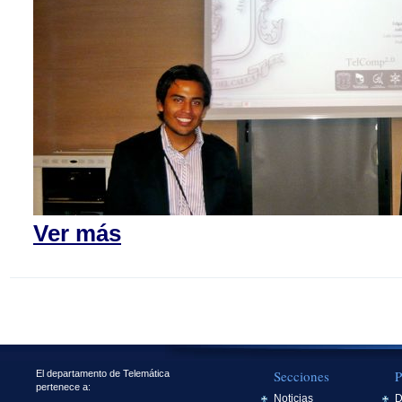
Ver más
Secciones
P
El departamento de Telemática
pertenece a:
Noticias
D