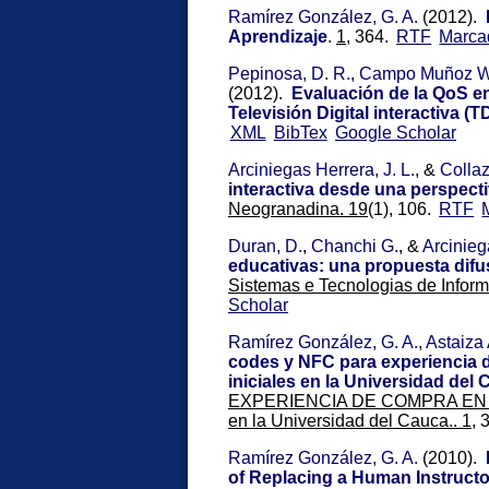
Ramírez González, G. A.
(2012).
Aprendizaje
.
1,
364.
RTF
Marca
Pepinosa, D. R.
,
Campo Muñoz W.
(2012).
Evaluación de la QoS en
Televisión Digital interactiva (TD
XML
BibTex
Google Scholar
Arciniegas Herrera, J. L.
, &
Collaz
interactiva desde una perspecti
Neogranadina. 19
(1), 106.
RTF
Duran, D.
,
Chanchi G.
, &
Arcinieg
educativas: una propuesta difu
Sistemas e Tecnologias de Infor
Scholar
Ramírez González, G. A.
,
Astaiza 
codes y NFC para experiencia d
iniciales en la Universidad del
EXPERIENCIA DE COMPRA EN PO
en la Universidad del Cauca.. 1,
3
Ramírez González, G. A.
(2010).
of Replacing a Human Instructo