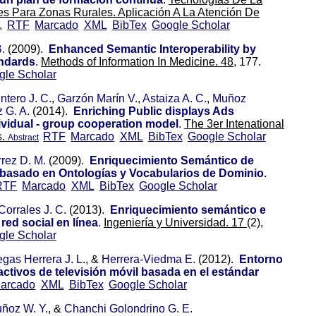
s Para Zonas Rurales. Aplicación A La Atención De
,
RTF
Marcado
XML
BibTex
Google Scholar
.
(2009).
Enhanced Semantic Interoperability by
andards
.
Methods of Information In Medicine. 48,
177.
gle Scholar
ntero J. C.
,
Garzón Marín V.
,
Astaiza A. C.
,
Muñoz
 G. A.
(2014).
Enriching Public displays Ads
vidual - group cooperation model
.
The 3er Intenational
s.
RTF
Marcado
XML
BibTex
Google Scholar
Abstract
rez D. M.
(2009).
Enriquecimiento Semántico de
basado en Ontologías y Vocabularios de Dominio
.
RTF
Marcado
XML
BibTex
Google Scholar
Corrales J. C.
(2013).
Enriquecimiento semántico e
red social en línea
.
Ingeniería y Universidad. 17
(2),
gle Scholar
egas Herrera J. L.
, &
Herrera-Viedma E.
(2012).
Entorno
activos de televisión móvil basada en el estándar
arcado
XML
BibTex
Google Scholar
ñoz W. Y.
, &
Chanchi Golondrino G. E.