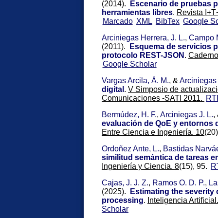
(2014).
Escenario de pruebas p
herramientas libres
.
Revista I+T
Marcado
XML
BibTex
Google Sc
Arciniegas Herrera, J. L.
,
Campo M
(2011).
Esquema de servicios par
protocolo REST-JSON
.
Cadernos
Google Scholar
Vargas Arcila, Á. M.
, &
Arciniegas 
digital
.
V Simposio de actualizaci
Comunicaciones -SATI 2011.
RT
Bermúdez, H. F.
,
Arciniegas J. L.
,
evaluación de QoE y entornos d
Entre Ciencia e Ingeniería. 10
(20
Ordoñez Ante, L.
,
Bastidas Narvá
similitud semántica de tareas 
Ingeniería y Ciencia. 8
(15), 95.
R
Cajas, J. J. Z.
,
Ramos O. D. P.
,
La
(2025).
Estimating the severity 
processing
.
Inteligencia Artificial
Scholar