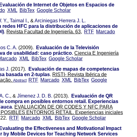
Evaluación de Internet de Objetos en Espacios de
do
XML
BibTex
Google Scholar
 Y.
,
Taimal I.
, &
Arciniegas Herrera J. L.
 redes HFC para la distribución de aplicaciones de
I)
.
Revista Facultad de Ingeniería. 63,
RTF
Marcado
os C. A.
(2009).
Evaluación de la Televisión
va de usabilidad: caso práctico
.
Ciencia E Ingeniería
Marcado
XML
BibTex
Google Scholar
as J.
(2017).
Evaluación de mapas de competencias
sa basada en 2-tuplas
.
RISTI- Revista Ibérica de
mação.
RTF
Marcado
XML
BibTex
Google
Abstract
A. C.
, &
Jímenez J. D. B.
(2013).
Evaluación de QR
e compra en posibles entornos retail. Experiencias
 Cauca
.
EVALUACIÓN DE QR CODES Y NFC PARA
SIBLES ENTORNOS RETAIL. Experiencias iniciales
22.
RTF
Marcado
XML
BibTex
Google Scholar
Evaluating the Effectiveness and Motivational Impact
r by Mobile Devices for Teaching Network Services