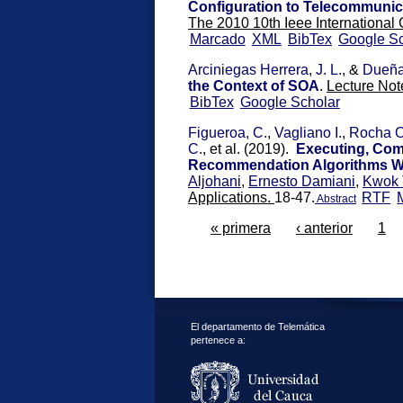
Configuration to Telecommunic
The 2010 10th Ieee Internationa
Marcado
XML
BibTex
Google Sc
Arciniegas Herrera, J. L.
, &
Dueña
the Context of SOA
.
Lecture Not
BibTex
Google Scholar
Figueroa, C.
,
Vagliano I.
,
Rocha O
C.
, et al.
(2019).
Executing, Com
Recommendation Algorithms Wi
Aljohani
,
Ernesto Damiani
,
Kwok 
Applications.
18-47.
RTF
Abstract
« primera
‹ anterior
1
El departamento de Telemática
pertenece a: