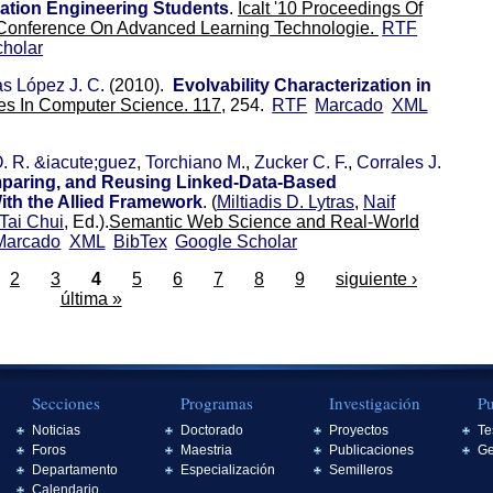
ation Engineering Students
.
Icalt '10 Proceedings Of
l Conference On Advanced Learning Technologie.
RTF
holar
s López J. C.
(2010).
Evolvability Characterization in
es In Computer Science. 117,
254.
RTF
Marcado
XML
. R. &iacute;guez
,
Torchiano M.
,
Zucker C. F.
,
Corrales J.
paring, and Reusing Linked-Data-Based
th the Allied Framework
.
(
Miltiadis D. Lytras
,
Naif
Tai Chui
, Ed.).
Semantic Web Science and Real-World
Marcado
XML
BibTex
Google Scholar
2
3
4
5
6
7
8
9
siguiente ›
última »
Secciones
Programas
Investigación
Pu
Noticias
Doctorado
Proyectos
Te
Foros
Maestria
Publicaciones
Ge
Departamento
Especialización
Semilleros
Calendario