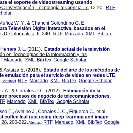
ara el soporte de videostreaming usando
+C Investigación, Tecnología Y Ciencia . 7,
13-20.
RTF
holar
uñoz W. Y.
, &
Chanchi Golondrino G. E.
a Televisión Digital Interactiva, basados en el
 De Informática. 6,
240.
RTF
Marcado
XML
BibTex
Herrera J. L.
(2011).
Estado actual de la televisión
ón en Tecnologías de la Información y las
F
Marcado
XML
BibTex
Google Scholar
 &
Astaiza E.
(2016).
Estado del arte de los métodos de
e emulación para el servicio de video en redes LTE
.
),
RTF
Marcado
XML
BibTex
Google Scholar
Abstract
ez A.
, &
Corrales J. C.
(2012).
Estimación de la
entre procesos de negocio de telecomunicaciones
.
TF
Marcado
XML
BibTex
Google Scholar
sso E.
,
Avelino J.
,
Corrales J. C.
,
Figueroa C.
, et al.
of coffee leaf rust using deep learning and image
. 28,
200-222.
RTF
Marcado
XML
BibTex
Google
Abstract