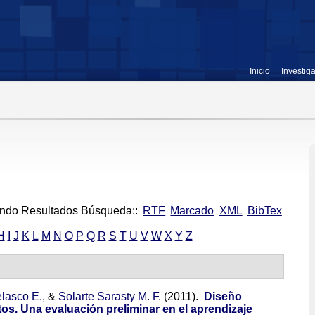
Inicio
Investig
ndo Resultados Búsqueda::
RTF
Marcado
XML
BibTex
H
I
J
K
L
M
N
O
P
Q
R
S
T
U
V
W
X
Y
Z
elasco E.
, &
Solarte Sarasty M. F.
(2011).
Diseño
etos. Una evaluación preliminar en el aprendizaje