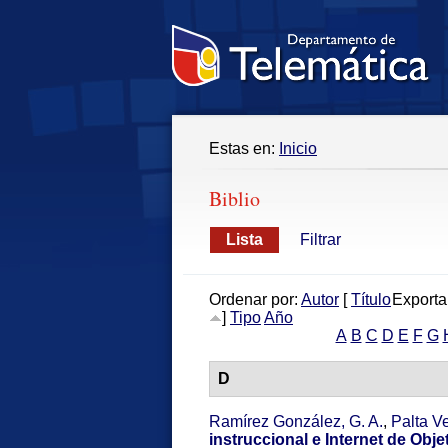
Estas en:
Inicio
Biblio
Lista
Filtrar
Ordenar por:
Autor
[
Título
Exporta
]
Tipo
Año
A
B
C
D
E
F
G
D
Ramírez González, G. A.
,
Palta V
instruccional e Internet de Obj