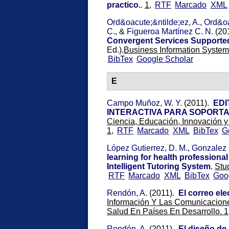
practico.
.
1,
RTF
Marcado
XML
Ord&oacute;&ntilde;ez, A.
,
Ord&oa
C.
, &
Figueroa Martínez C. N.
(20
Convergent Services Supporte
Ed.).
Business Information Systems
BibTex
Google Scholar
E
Campo Muñoz, W. Y.
(2011).
EDI
INTERACTIVA PARA SOPORT
Ciencia, Educación, Innovación 
1,
RTF
Marcado
XML
BibTex
G
López Gutierrez, D. M.
,
Gonzalez 
learning for health professiona
Intelligent Tutoring System
.
Stu
RTF
Marcado
XML
BibTex
Goo
Rendón, A.
(2011).
El correo el
Información Y Las Comunicacione
Salud En Países En Desarrollo. 1
Rendón, A.
(2011).
El diseño de