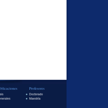
blicaciones
Profesores
sis
Doctorado
nerales
Maestría