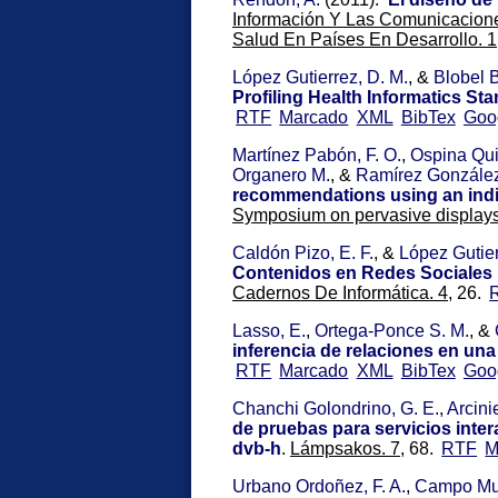
Información Y Las Comunicacione
Salud En Países En Desarrollo. 1
López Gutierrez, D. M.
, &
Blobel B
Profiling Health Informatics St
RTF
Marcado
XML
BibTex
Goo
Martínez Pabón, F. O.
,
Ospina Qui
Organero M.
, &
Ramírez González
recommendations using an indi
Symposium on pervasive display
Caldón Pizo, E. F.
, &
López Gutier
Contenidos en Redes Sociales 
Cadernos De Informática. 4,
26.
Lasso, E.
,
Ortega-Ponce S. M.
, &
inferencia de relaciones en una 
RTF
Marcado
XML
BibTex
Goo
Chanchi Golondrino, G. E.
,
Arcini
de pruebas para servicios inter
dvb-h
.
Lámpsakos. 7,
68.
RTF
M
Urbano Ordoñez, F. A.
,
Campo Mu