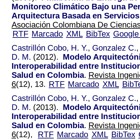
Monitoreo Climático Bajo una Per
Arquitectura Basada en Servicios
Asociación Colombiana De Ciencias 
RTF
Marcado
XML
BibTex
Google
Castrillón Cobo, H. Y.
,
Gonzalez C.
D. M.
(2012).
Modelo Arquitectón
Interoperabilidad entre Instituci
Salud en Colombia
.
Revista Ingeni
6
(12), 13.
RTF
Marcado
XML
BibT
Castrillón Cobo, H. Y.
,
Gonzalez C.
D. M.
(2013).
Modelo Arquitectón
Interoperabilidad entre Instituci
Salud en Colombia
.
Revista Ingeni
6
(12),
RTF
Marcado
XML
BibTex