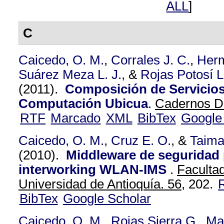
ALL
]
C
Caicedo, O. M.
,
Corrales J. C.
,
Herm
Suárez Meza L. J.
, &
Rojas Potosí L
(2011).
Composición de Servicio
Computación Ubicua
.
Cadernos De
RTF
Marcado
XML
BibTex
Google
Caicedo, O. M.
,
Cruz E. O.
, &
Taima
(2010).
Middleware de seguridad 
interworking WLAN-IMS
.
Facultad
Universidad de Antioquía. 56,
202.
BibTex
Google Scholar
Caicedo, O. M.
,
Rojas Sierra G.
,
Ma