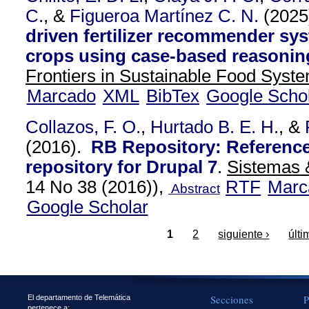
C.
, &
Figueroa Martínez C. N.
(2025
driven fertilizer recommender sys
crops using case-based reasoni
Frontiers in Sustainable Food Syste
Marcado
XML
BibTex
Google Scho
Collazos, F. O.
,
Hurtado B. E. H.
, &
(2016).
RB Repository: Reference
repository for Drupal 7
.
Sistemas 
14 No 38 (2016)),
RTF
Marc
Abstract
Google Scholar
1
2
siguiente ›
últi
Secciones
P
El departamento de Telemática
pertenece a: