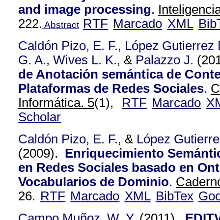
and image processing
.
Inteligencia
222.
RTF
Marcado
XML
Bib
Abstract
Caldón Pizo, E. F.
,
López Gutierrez 
G. A.
,
Wives L. K.
, &
Palazzo J.
(20
de Anotación semántica de Cont
Plataformas de Redes Sociales
.
C
Informática. 5
(1),
RTF
Marcado
X
Scholar
Caldón Pizo, E. F.
, &
López Gutierre
(2009).
Enriquecimiento Semánti
en Redes Sociales basado en Ont
Vocabularios de Dominio
.
Caderno
26.
RTF
Marcado
XML
BibTex
Goo
Campo Muñoz, W. Y.
(2011).
EDIT