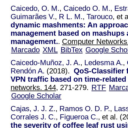
Caicedo, O. M.
,
Caicedo O. M.
,
Est
Guimarães V.
,
R L. M.
,
Tarouco
, et a
dynamic mashments: An approach
management based on mashups a
management.
.
Computer Networks.
Marcado
XML
BibTex
Google Scho
Caicedo-Muñoz, J. A.
,
Ledesma A.
,
Rendón A.
(2018).
QoS-Classifier
VPN traffic based on time-related
networks. 144,
271-279.
RTF
Marc
Google Scholar
Cajas, J. J. Z.
,
Ramos O. D. P.
,
Las
Corrales J. C.
,
Figueroa C.
, et al.
(2
the severity of coffee leaf rust u