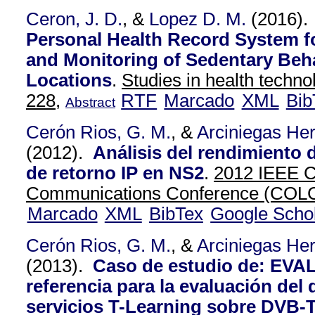
Ceron, J. D.
, &
Lopez D. M.
(2016)
Personal Health Record System f
and Monitoring of Sedentary Beha
Locations
.
Studies in health techno
228,
RTF
Marcado
XML
Bib
Abstract
Cerón Rios, G. M.
, &
Arciniegas Her
(2012).
Análisis del rendimiento 
de retorno IP en NS2
.
2012 IEEE 
Communications Conference (CO
Marcado
XML
BibTex
Google Scho
Cerón Rios, G. M.
, &
Arciniegas Her
(2013).
Caso de estudio de: EVA
referencia para la evaluación de
servicios T-Learning sobre DVB-