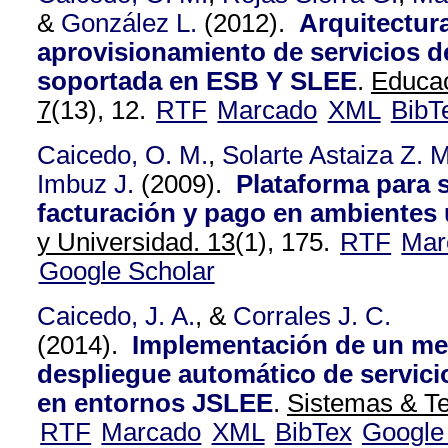
&
González L.
(2012).
Arquitectura
aprovisionamiento de servicios d
soportada en ESB Y SLEE
.
Educac
7
(13), 12.
RTF
Marcado
XML
BibT
Caicedo, O. M.
,
Solarte Astaiza Z. M
Imbuz J.
(2009).
Plataforma para s
facturación y pago en ambientes
y Universidad. 13
(1), 175.
RTF
Mar
Google Scholar
Caicedo, J. A.
, &
Corrales J. C.
(2014).
Implementación de un m
despliegue automático de servic
en entornos JSLEE
.
Sistemas & Te
RTF
Marcado
XML
BibTex
Google