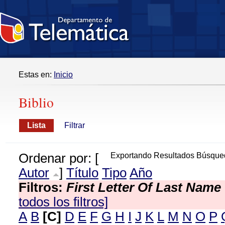
Estas en:
Inicio
Biblio
Lista
Filtrar
Ordenar por: [
Exportando Resultados Búsque
Autor
]
Título
Tipo
Año
Filtros:
First Letter Of Last Name
todos los filtros]
A
B
[C]
D
E
F
G
H
I
J
K
L
M
N
O
P