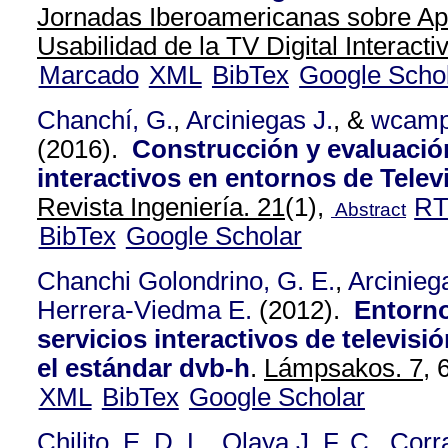
Jornadas Iberoamericanas sobre Ap
Usabilidad de la TV Digital Interacti
Marcado
XML
BibTex
Google Scho
Chanchí, G.
,
Arciniegas J.
, &
wcam
(2016).
Construcción y evaluació
interactivos en entornos de Televi
Revista Ingeniería. 21
(1),
R
Abstract
BibTex
Google Scholar
Chanchi Golondrino, G. E.
,
Arcinieg
Herrera-Viedma E.
(2012).
Entorno
servicios interactivos de televis
el estándar dvb-h
.
Lámpsakos. 7,
6
XML
BibTex
Google Scholar
Chilito, E. D. L.
,
Olaya J. F. C.
,
Corra