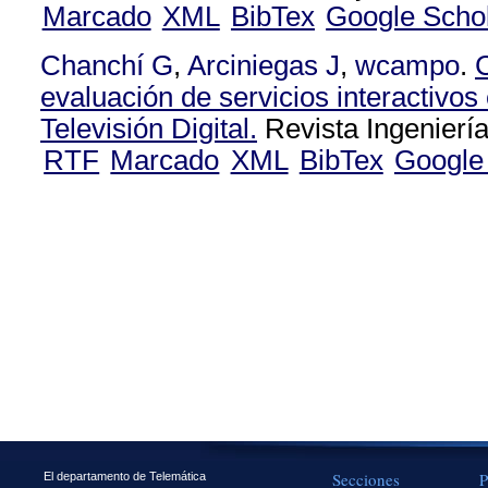
Marcado
XML
BibTex
Google Scho
Chanchí G
,
Arciniegas J
,
wcampo
.
evaluación de servicios interactivos
Televisión Digital.
Revista Ingeniería
RTF
Marcado
XML
BibTex
Google
Secciones
P
El departamento de Telemática