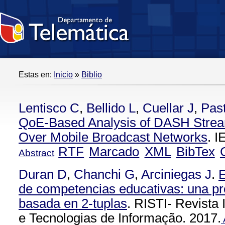
Estas en:
Inicio
»
Biblio
Lentisco C
,
Bellido L
,
Cuellar J
,
Pas
QoE-Based Analysis of DASH Stre
Over Mobile Broadcast Networks
. 
RTF
Marcado
XML
BibTex
Abstract
Duran D
,
Chanchi G
,
Arciniegas J
.
E
de competencias educativas: una pr
basada en 2-tuplas
. RISTI- Revista
e Tecnologias de Informação. 2017.