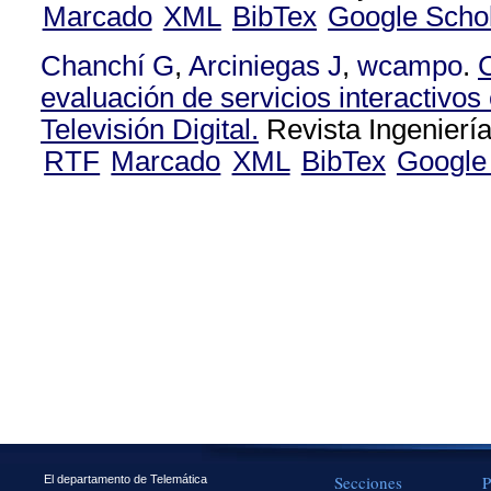
Marcado
XML
BibTex
Google Scho
Chanchí G
,
Arciniegas J
,
wcampo
.
evaluación de servicios interactivos
Televisión Digital.
Revista Ingeniería
RTF
Marcado
XML
BibTex
Google
Secciones
P
El departamento de Telemática