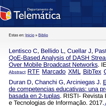
Estas en:
Inicio
»
Biblio
Lentisco C
,
Bellido L
,
Cuellar J
,
Pas
QoE-Based Analysis of DASH Stre
Over Mobile Broadcast Networks
. 
RTF
Marcado
XML
BibTex
Abstract
Duran D
,
Chanchi G
,
Arciniegas J
.
E
de competencias educativas: una pr
basada en 2-tuplas
. RISTI- Revista
e Tecnologias de Informação. 2017.