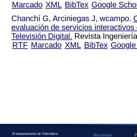
Marcado
XML
BibTex
Google Scho
Chanchí G
,
Arciniegas J
,
wcampo
.
evaluación de servicios interactivos
Televisión Digital.
Revista Ingeniería
RTF
Marcado
XML
BibTex
Google
Secciones
P
El departamento de Telemática