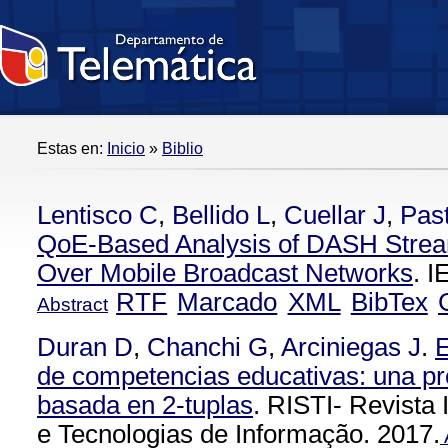
Estas en:
Inicio
»
Biblio
Lentisco C
,
Bellido L
,
Cuellar J
,
Pas
QoE-Based Analysis of DASH Stre
Over Mobile Broadcast Networks
. 
RTF
Marcado
XML
BibTex
Abstract
Duran D
,
Chanchi G
,
Arciniegas J
.
E
de competencias educativas: una pr
basada en 2-tuplas
. RISTI- Revista
e Tecnologias de Informação. 2017.