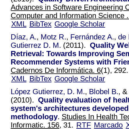
Advances in Software Engineering 
Computer and Information Science 
XML
BibTex
Google Scholar
Díaz, A.
,
Motz R.
,
Fernández A.
,
de 
Gutierrez D. M.
(2011).
Quality We
Retrieval: Towards Improving Se
Recommender Systems with Frie
Cadernos De Informática. 6
(1), 292.
XML
BibTex
Google Scholar
López Gutierrez, D. M.
,
Blobel B.
, 
(2010).
Quality evaluation of heal
system's architectures developed
methodology
.
Studies In Health T
Informatic. 156,
31.
RTF
Marcado