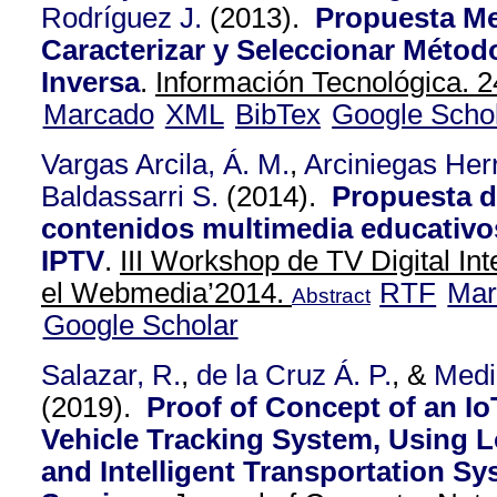
Rodríguez J.
(2013).
Propuesta Me
Caracterizar y Seleccionar Métod
Inversa
.
Información Tecnológica. 2
Marcado
XML
BibTex
Google Scho
Vargas Arcila, Á. M.
,
Arciniegas Herr
Baldassarri S.
(2014).
Propuesta d
contenidos multimedia educativo
IPTV
.
III Workshop de TV Digital In
el Webmedia’2014.
RTF
Mar
Abstract
Google Scholar
Salazar, R.
,
de la Cruz Á. P.
, &
Medi
(2019).
Proof of Concept of an I
Vehicle Tracking System, Using 
and Intelligent Transportation Sy