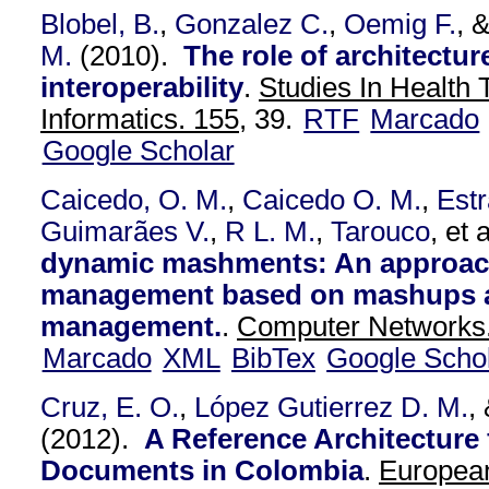
Blobel, B.
,
Gonzalez C.
,
Oemig F.
, 
M.
(2010).
The role of architectur
interoperability
.
Studies In Health
Informatics. 155,
39.
RTF
Marcado
Google Scholar
Caicedo, O. M.
,
Caicedo O. M.
,
Est
Guimarães V.
,
R L. M.
,
Tarouco
, et a
dynamic mashments: An approach
management based on mashups a
management.
.
Computer Networks.
Marcado
XML
BibTex
Google Scho
Cruz, E. O.
,
López Gutierrez D. M.
,
(2012).
A Reference Architecture
Documents in Colombia
.
European