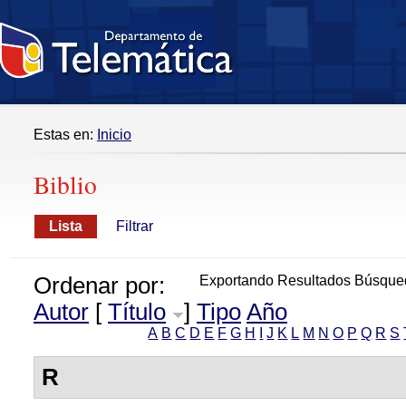
Estas en:
Inicio
Biblio
Lista
Filtrar
Ordenar por:
Exportando Resultados Búsque
Autor
[
Título
]
Tipo
Año
A
B
C
D
E
F
G
H
I
J
K
L
M
N
O
P
Q
R
S
R