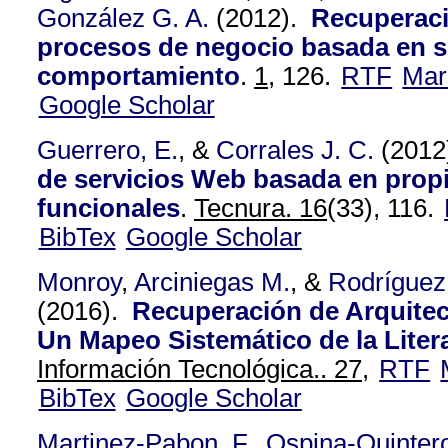
González G. A.
(2012).
Recuperaci
procesos de negocio basada en s
comportamiento
.
1,
126.
RTF
Mar
Google Scholar
Guerrero, E.
, &
Corrales J. C.
(2012
de servicios Web basada en prop
funcionales
.
Tecnura. 16
(33), 116.
BibTex
Google Scholar
Monroy
,
Arciniegas M.
, &
Rodríguez
(2016).
Recuperación de Arquitec
Un Mapeo Sistemático de la Litera
Información Tecnológica.. 27,
RTF
BibTex
Google Scholar
Martinez-Pabon, F.
,
Ospina-Quintero