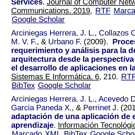
Services
.
Journal of Computer Net
Communications. 2019,
RTF
Marc
Google Scholar
Arciniegas Herrera, J. L.
,
Collazos C
M. V. F.
, &
Urbano F.
(2009).
Proce
requerimiento y análisis para la d
arquitectura desde la perspectiva
el desarrollo de aplicaciones en 
Sistemas E Informática. 6,
210.
RT
BibTex
Google Scholar
Arciniegas Herrera, J. L.
,
Acevedo D
Garcia Paneda X.
, &
Perrinet J.
(20
adaptación de una aplicación de e
aprendizaje
.
Información Tecnológic
Marcado
XML
BibTex
Google Scho