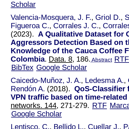
Scholar
Valencia-Mosquera, J. F.
,
Griol D.
,
S
Figueroa C.
,
Corrales J. C.
,
Corrale
(2023).
A Qualitative Dataset for 
Aggressors Detection Based on t
Knowledge of the Cauca Coffee F
Colombia
.
Data. 8,
186.
RT
Abstract
BibTex
Google Scholar
Caicedo-Muñoz, J. A.
,
Ledesma A.
,
Rendón A.
(2018).
QoS-Classifier
VPN traffic based on time-related
networks. 144,
271-279.
RTF
Marc
Google Scholar
Lentisco, C.
,
Bellido L.
,
Cuellar J.
,
P