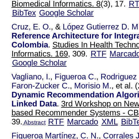
Biomedical Informatics. 8
(3), 17.
R
BibTex
Google Scholar
Cruz, E. O.
, &
López Gutierrez D. M
Reference Architecture for Integr
Colombia
.
Studies In Health Techn
Informatics. 169,
309.
RTF
Marcad
Google Scholar
Vagliano, I.
,
Figueroa C.
,
Rodriguez
Faron-Zucker C.
,
Morisio M.
, et al.
(
Dynamic Recommendation Algori
Linked Data
.
3rd Workshop on New 
based Recommender Systems - C
39.
RTF
Marcado
XML
BibT
Abstract
Figueroa Martínez, C. N.
,
Corrales J