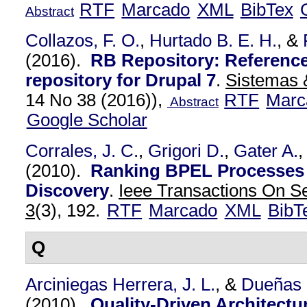
RTF
Marcado
XML
BibTex
Abstract
Collazos, F. O.
,
Hurtado B. E. H.
, &
(2016).
RB Repository: Reference
repository for Drupal 7
.
Sistemas 
14 No 38 (2016)),
RTF
Marc
Abstract
Google Scholar
Corrales, J. C.
,
Grigori D.
,
Gater A.
,
(2010).
Ranking BPEL Processes 
Discovery
.
Ieee Transactions On S
3
(3), 192.
RTF
Marcado
XML
BibT
Q
Arciniegas Herrera, J. L.
, &
Dueñas 
(2010).
Quality-Driven Architect