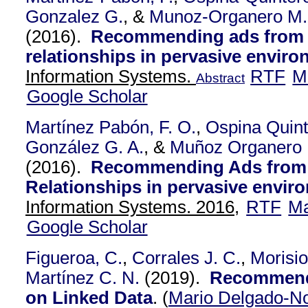
Gonzalez G.
, &
Munoz-Organero M.
(2016).
Recommending ads from 
relationships in pervasive enviro
Information Systems.
RTF
M
Abstract
Google Scholar
Martínez Pabón, F. O.
,
Ospina Quint
González G. A.
, &
Muñoz Organero
(2016).
Recommending Ads from 
Relationships in pervasive envir
Information Systems. 2016,
RTF
Ma
Google Scholar
Figueroa, C.
,
Corrales J. C.
,
Morisio
Martínez C. N.
(2019).
Recommend
on Linked Data
.
(
Mario Delgado-N