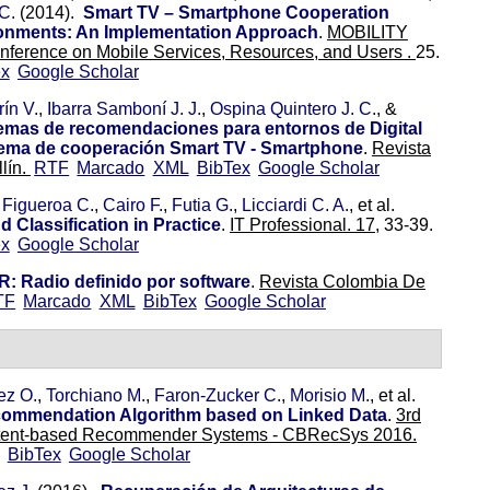
C.
(2014).
Smart TV – Smartphone Cooperation
ronments: An Implementation Approach
.
MOBILITY
onference on Mobile Services, Resources, and Users .
25.
ex
Google Scholar
ín V.
,
Ibarra Samboní J. J.
,
Ospina Quintero J. C.
, &
emas de recomendaciones para entornos de Digital
ema de cooperación Smart TV - Smartphone
.
Revista
lín.
RTF
Marcado
XML
BibTex
Google Scholar
,
Figueroa C.
,
Cairo F.
,
Futia G.
,
Licciardi C. A.
, et al.
 Classification in Practice
.
IT Professional. 17,
33-39.
ex
Google Scholar
: Radio definido por software
.
Revista Colombia De
TF
Marcado
XML
BibTex
Google Scholar
ez O.
,
Torchiano M.
,
Faron-Zucker C.
,
Morisio M.
, et al.
ommendation Algorithm based on Linked Data
.
3rd
tent-based Recommender Systems - CBRecSys 2016.
BibTex
Google Scholar