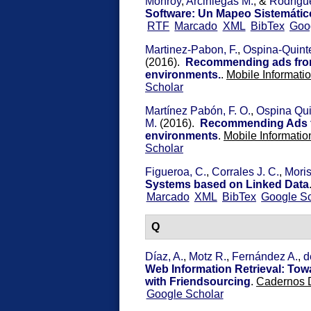
Monroy
,
Arciniegas M.
, &
Rodrígue
Software: Un Mapeo Sistemático 
RTF
Marcado
XML
BibTex
Goo
Martinez-Pabon, F.
,
Ospina-Quinte
(2016).
Recommending ads from 
environments.
.
Mobile Informati
Scholar
Martínez Pabón, F. O.
,
Ospina Qui
M.
(2016).
Recommending Ads fr
environments
.
Mobile Informatio
Scholar
Figueroa, C.
,
Corrales J. C.
,
Moris
Systems based on Linked Data
Marcado
XML
BibTex
Google Sc
Q
Díaz, A.
,
Motz R.
,
Fernández A.
,
d
Web Information Retrieval: T
with Friendsourcing
.
Cadernos D
Google Scholar