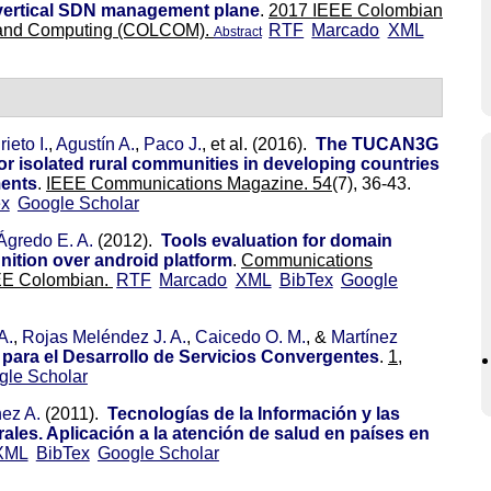
vertical SDN management plane
.
2017 IEEE Colombian
 and Computing (COLCOM).
RTF
Marcado
XML
Abstract
rieto I.
,
Agustín A.
,
Paco J.
, et al.
(2016).
The TUCAN3G
for isolated rural communities in developing countries
ments
.
IEEE Communications Magazine. 54
(7), 36-43.
ex
Google Scholar
gredo E. A.
(2012).
Tools evaluation for domain
ition over android platform
.
Communications
EE Colombian.
RTF
Marcado
XML
BibTex
Google
A.
,
Rojas Meléndez J. A.
,
Caicedo O. M.
, &
Martínez
para el Desarrollo de Servicios Convergentes
.
1,
gle Scholar
nez A.
(2011).
Tecnologías de la Información y las
les. Aplicación a la atención de salud en países en
XML
BibTex
Google Scholar