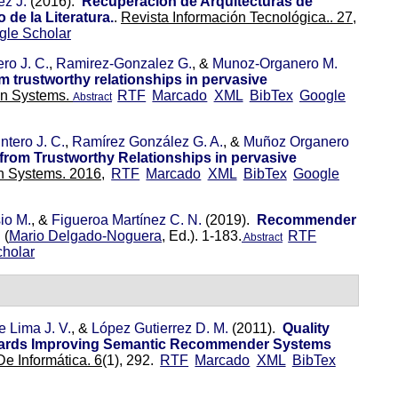
z J.
(2016).
Recuperación de Arquitecturas de
de la Literatura.
.
Revista Información Tecnológica.. 27,
gle Scholar
ro J. C.
,
Ramirez-Gonzalez G.
, &
Munoz-Organero M.
trustworthy relationships in pervasive
on Systems.
RTF
Marcado
XML
BibTex
Google
Abstract
ntero J. C.
,
Ramírez González G. A.
, &
Muñoz Organero
om Trustworthy Relationships in pervasive
n Systems. 2016,
RTF
Marcado
XML
BibTex
Google
io M.
, &
Figueroa Martínez C. N.
(2019).
Recommender
.
(
Mario Delgado-Noguera
, Ed.).
1-183.
RTF
Abstract
holar
e Lima J. V.
, &
López Gutierrez D. M.
(2011).
Quality
owards Improving Semantic Recommender Systems
e Informática. 6
(1), 292.
RTF
Marcado
XML
BibTex