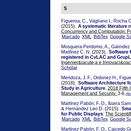
S
Figueroa, C.
,
Vagliano I.
,
Rocha O
(2015).
A systematic literatur
Concurrency and Computation: Pr
Marcado
XML
BibTex
Google Sc
Mosquera-Perdomo, A.
,
Galindez 
Martínez C. N.
(2023).
Software f
registered in CvLAC and GrupL
Ingenier&iacute;a e Innovaci&oacu
Scholar
Mendoza, J. F.
,
Ordonez H.
,
Figue
(2018).
Software Architecture f
Study in Agriculture
.
2018 Fifth 
Management and Security.
3-8.
Abs
Martínez Pabón, F. O.
,
Ibarra Samb
&
Hernández Leo D.
(2015).
Sma
for Public Displays
.
The Scientif
Marcado
XML
BibTex
Google Sc
Martínez Pabón, F. O.
,
Caicedo Gu