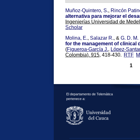
Muñoz-Quintero, S.
,
Rincón Patin
alternativa para mejorar el des
Ingenierías Universidad de Medell
Scholar
Molina, E.
,
Salazar R.
, &
G. D. M. 
for the management of clinical
(
Figueroa-García J.
,
López-Santa
Colombia). 915,
418-430.
RTF
M
1
El departamento de Telemática
pertenece a: