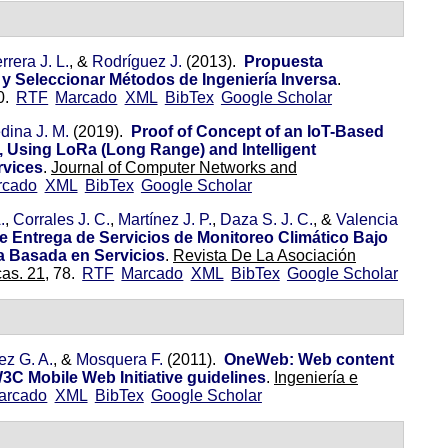
rera J. L.
, &
Rodríguez J.
(2013).
Propuesta
 y Seleccionar Métodos de Ingeniería Inversa
.
0.
RTF
Marcado
XML
BibTex
Google Scholar
dina J. M.
(2019).
Proof of Concept of an IoT-Based
, Using LoRa (Long Range) and Intelligent
rvices
.
Journal of Computer Networks and
rcado
XML
BibTex
Google Scholar
.
,
Corrales J. C.
,
Martínez J. P.
,
Daza S. J. C.
, &
Valencia
e Entrega de Servicios de Monitoreo Climático Bajo
a Basada en Servicios
.
Revista De La Asociación
as. 21,
78.
RTF
Marcado
XML
BibTex
Google Scholar
z G. A.
, &
Mosquera F.
(2011).
OneWeb: Web content
3C Mobile Web Initiative guidelines
.
Ingeniería e
arcado
XML
BibTex
Google Scholar