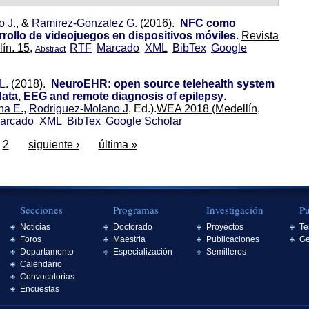
o J.
, &
Ramirez-Gonzalez G.
(2016).
NFC como
arrollo de videojuegos en dispositivos móviles
.
Revista
ín. 15,
RTF
Marcado
XML
BibTex
Google
Abstract
L.
(2018).
NeuroEHR: open source telehealth system
 data, EEG and remote diagnosis of epilepsy
.
na E.
,
Rodriguez-Molano J
, Ed.).
WEA 2018 (Medellín,
arcado
XML
BibTex
Google Scholar
2
siguiente ›
última »
Secciones
Programas
Investigación
Pu
Noticias
Doctorado
Proyectos
Te
Foros
Maestria
Publicaciones
Ge
Departamento
Especialización
Semilleros
Calendario
Convocatorias
Encuestas