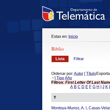
Estas en:
Inicio
Biblio
Lista
Filtrar
Ordenar por:
Autor
[
Título
Exporta
]
Tipo
Año
Filtros:
First Letter Of Last Nam
A
B
C
D
E
F
G
H
I
J
K
Y
Montoya-Munoz, A. l
,
Casas-Velas