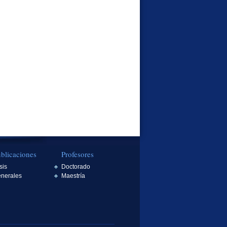
blicaciones
Profesores
sis
Doctorado
nerales
Maestría