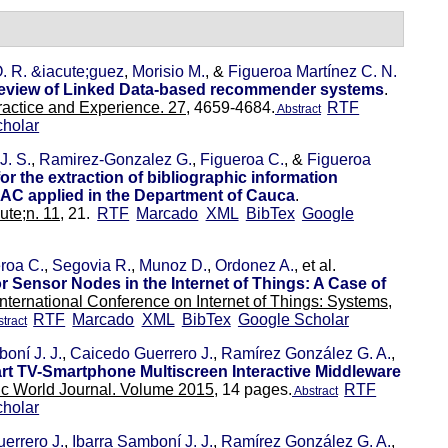
. R. &iacute;guez
,
Morisio M.
, &
Figueroa Martínez C. N.
e review of Linked Data-based recommender systems
.
actice and Experience. 27,
4659-4684.
RTF
Abstract
holar
J. S.
,
Ramirez-Gonzalez G.
,
Figueroa C.
, &
Figueroa
or the extraction of bibliographic information
AC applied in the Department of Cauca
.
te;n. 11,
21.
RTF
Marcado
XML
BibTex
Google
roa C.
,
Segovia R.
,
Munoz D.
,
Ordonez A.
, et al.
or Sensor Nodes in the Internet of Things: A Case of
International Conference on Internet of Things: Systems,
RTF
Marcado
XML
BibTex
Google Scholar
tract
oní J. J.
,
Caicedo Guerrero J.
,
Ramírez González G. A.
,
rt TV-Smartphone Multiscreen Interactive Middleware
ic World Journal. Volume 2015,
14 pages.
RTF
Abstract
holar
errero J.
,
Ibarra Samboní J. J.
,
Ramírez González G. A.
,