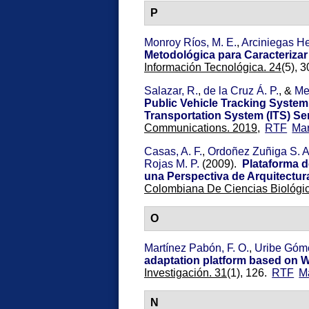
P
Monroy Ríos, M. E.
,
Arciniegas Her
Metodológica para Caracterizar
Información Tecnológica. 24
(5), 3
Salazar, R.
,
de la Cruz Á. P.
, &
Me
Public Vehicle Tracking System
Transportation System (ITS) Se
Communications. 2019,
RTF
Ma
Casas, A. F.
,
Ordoñez Zuñiga S. A
Rojas M. P.
(2009).
Plataforma d
una Perspectiva de Arquitectur
Colombiana De Ciencias Biológic
O
Martínez Pabón, F. O.
,
Uribe Góme
adaptation platform based on W
Investigación. 31
(1), 126.
RTF
M
N