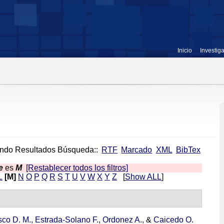
Inicio
Investig
ndo Resultados Búsqueda::
RTF
Marcado
XML
BibTex
e
es
M
[Restablecer todos los filtros]
L
[M]
N
O
P
Q
R
S
T
U
V
W
X
Y
Z
[
Show ALL
]
co D. M.
,
Estrada-Solano F.
,
Ordonez A.
, &
Caicedo O.