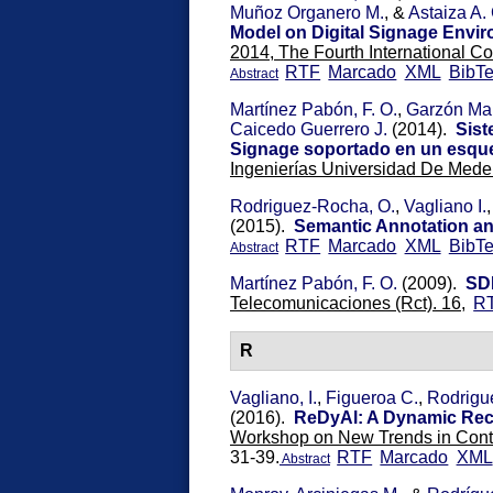
Muñoz Organero M.
, &
Astaiza A. 
Model on Digital Signage Envi
2014, The Fourth International C
RTF
Marcado
XML
BibT
Abstract
Martínez Pabón, F. O.
,
Garzón Mar
Caicedo Guerrero J.
(2014).
Sist
Signage soportado en un esqu
Ingenierías Universidad De Medel
Rodriguez-Rocha, O.
,
Vagliano I.
(2015).
Semantic Annotation and
RTF
Marcado
XML
BibT
Abstract
Martínez Pabón, F. O.
(2009).
SDR
Telecomunicaciones (Rct). 16,
R
R
Vagliano, I.
,
Figueroa C.
,
Rodrigu
(2016).
ReDyAl: A Dynamic Rec
Workshop on New Trends in Con
31-39.
RTF
Marcado
XML
Abstract