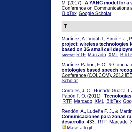
M.
(2017).
A YANG model for a 
Conference on Communications
BibTex
Google Scholar
T
Martínez, A.
,
Vidal J.
,
Simó F. J.
,
P
project: wireless technologies 
based on 3G small cell deploy
RTF
Marcado
XML
BibT
Abstract
Martínez Pabón, F. O.
, &
Concha Á
ontologies based speech recogn
Conference (COLCOM), 2012 IE
Scholar
Corrales, J. C.
,
Hurtado Guaca J. 
Pabón F. O.
(2011).
Tecnologías 
RTF
Marcado
XML
BibTex
Goo
Rendón, A.
,
Ludeña P. J.
, &
Martí
Comunicaciones para zonas rura
desarrollo
.
433.
RTF
Marcado
Maseratti.gif