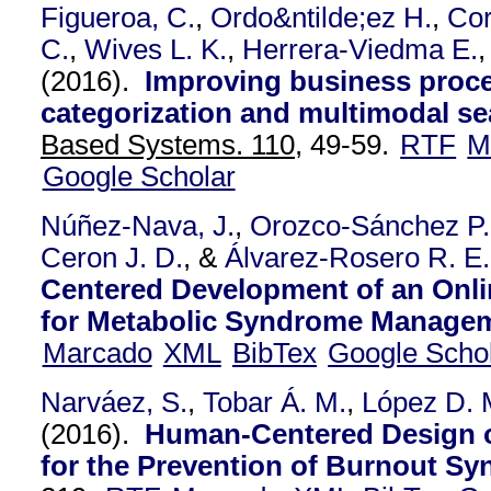
Figueroa, C.
,
Ordo&ntilde;ez H.
,
Cor
C.
,
Wives L. K.
,
Herrera-Viedma E.
,
(2016).
Improving business proces
categorization and multimodal se
Based Systems. 110,
49-59.
RTF
M
Google Scholar
Núñez-Nava, J.
,
Orozco-Sánchez P.
Ceron J. D.
, &
Álvarez-Rosero R. E.
Centered Development of an Onli
for Metabolic Syndrome Manage
Marcado
XML
BibTex
Google Scho
Narváez, S.
,
Tobar Á. M.
,
López D. 
(2016).
Human-Centered Design 
for the Prevention of Burnout S