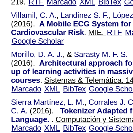
219.
RTF
Marcado
XML
BibTex
Go
Villamil, C. A.
,
Landínez S. F.
,
López
(2016).
A Mobile ECG System for 
Cardiovascular Risk
.
MIE.
RTF
M
Google Scholar
Morillo, D. A. J.
, &
Sarasty M. F. S.
(2016).
Architectural approach fo
up of learning activities in massi
courses
.
Sistemas & Telemática. 14
Marcado
XML
BibTex
Google Scho
Sierra Martínez, L. M.
,
Corrales J. C
C. A.
(2016).
Tokenizer Adapted f
Language.
.
Computación y Sistema
Marcado
XML
BibTex
Google Scho