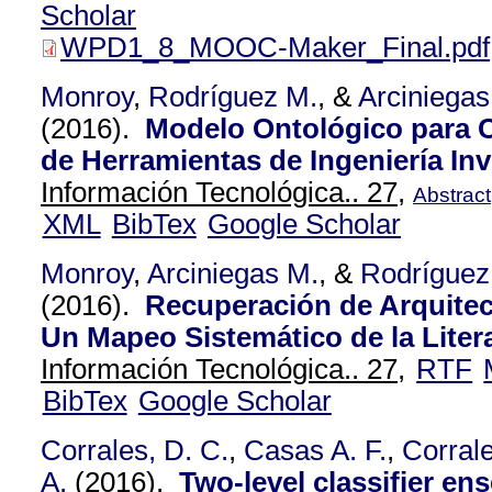
Scholar
WPD1_8_MOOC-Maker_Final.pdf
Monroy
,
Rodríguez M.
, &
Arciniegas
(2016).
Modelo Ontológico para 
de Herramientas de Ingeniería Inv
Información Tecnológica.. 27,
Abstract
XML
BibTex
Google Scholar
Monroy
,
Arciniegas M.
, &
Rodríguez
(2016).
Recuperación de Arquitec
Un Mapeo Sistemático de la Litera
Información Tecnológica.. 27,
RTF
BibTex
Google Scholar
Corrales, D. C.
,
Casas A. F.
,
Corrale
A.
(2016).
Two-level classifier en