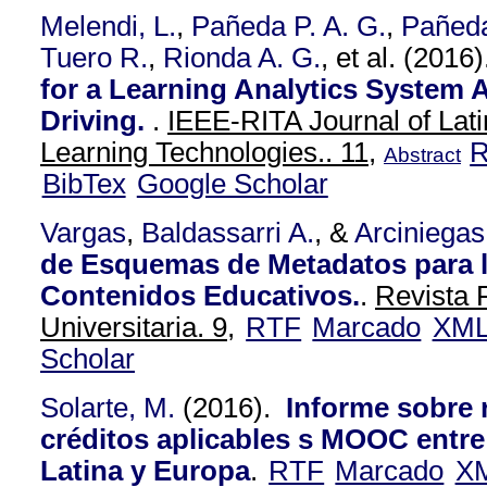
Melendi, L.
,
Pañeda P. A. G.
,
Pañed
Tuero R.
,
Rionda A. G.
, et al.
(2016
for a Learning Analytics System A
Driving.
.
IEEE-RITA Journal of Lat
Learning Technologies.. 11,
Abstract
BibTex
Google Scholar
Vargas
,
Baldassarri A.
, &
Arciniegas
de Esquemas de Metadatos para 
Contenidos Educativos.
.
Revista 
Universitaria. 9,
RTF
Marcado
XM
Scholar
Solarte, M.
(2016).
Informe sobre 
créditos aplicables s MOOC entre
Latina y Europa
.
RTF
Marcado
X