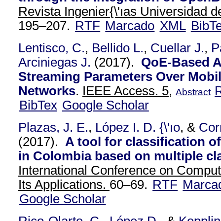
Revista Ingenier{\'ıas Universidad de
195–207.
RTF
Marcado
XML
BibT
Lentisco, C.
,
Bellido L.
,
Cuellar J.
,
P
Arciniegas J.
(2017).
QoE-Based A
Streaming Parameters Over Mobi
Networks
.
IEEE Access. 5,
Abstract
BibTex
Google Scholar
Plazas, J. E.
,
López I. D. {\'ıo
, &
Cor
(2017).
A tool for classification 
in Colombia based on multiple cl
International Conference on Comput
Its Applications.
60–69.
RTF
Marca
Google Scholar