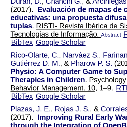
Duran, D.
,
Chanchi G.
, &
Arciniegas
(2017).
Evaluación de mapas de 
educativas: una propuesta difusa
tuplas
.
RISTI- Revista Ibérica de S
Tecnologias de Informação.
Abstract
BibTex
Google Scholar
Rico-Olarte, C.
,
Narváez S.
,
Farina
Gutiérrez D. M.
, &
Pharow P. S.
(20
Physio: A Computer Game to Sup
Therapies in Children
.
Psychology
Behavior Management. 10,
1–9.
RT
BibTex
Google Scholar
Plazas, J. E.
,
Rojas J. S.
, &
Corrales
(2017).
Improving Rural Early W
through the Integration of Open