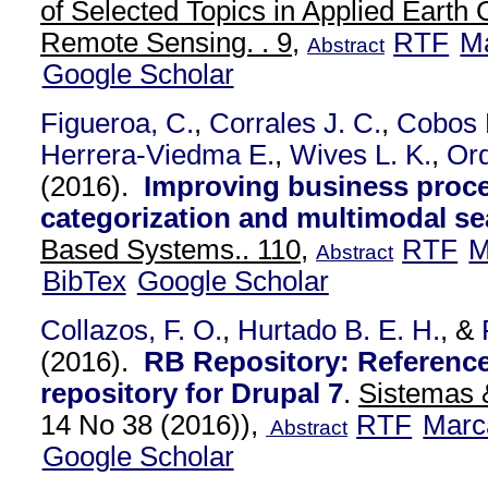
of Selected Topics in Applied Earth
Remote Sensing. . 9,
RTF
M
Abstract
Google Scholar
Figueroa, C.
,
Corrales J. C.
,
Cobos 
Herrera-Viedma E.
,
Wives L. K.
,
Or
(2016).
Improving business proces
categorization and multimodal se
Based Systems.. 110,
RTF
M
Abstract
BibTex
Google Scholar
Collazos, F. O.
,
Hurtado B. E. H.
, &
(2016).
RB Repository: Reference
repository for Drupal 7
.
Sistemas 
14 No 38 (2016)),
RTF
Marc
Abstract
Google Scholar