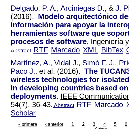
Delgado, P. A.
,
Arciniegas D.
, &
J. P
(2016).
Modelo arquitectónico des
información para apoyar la intero
herramientas software que soport
procesos de software
.
Ingeniería 
RTF
Marcado
XML
BibTex
Abstract
Martínez, A.
,
Vidal J.
,
Simó F. J.
,
Pri
Paco J.
, et al.
(2016).
The TUCAN3G
wireless technologies for isolate
in developing countries based on 
deployments
.
IEEE Communication
54
(7), 36-43.
RTF
Marcado
Abstract
Scholar
« primera
‹ anterior
1
2
3
4
5
6