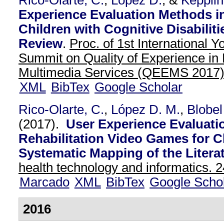
Rico-Olarte, C.
,
López D.
, &
Kepplin
Experience Evaluation Methods i
Children with Cognitive Disabilit
Review
.
Proc. of 1st International
Summit on Quality of Experience in
Multimedia Services (QEEMS 2017
XML
BibTex
Google Scholar
Rico-Olarte, C.
,
López D. M.
,
Blobel
(2017).
User Experience Evaluati
Rehabilitation Video Games for C
Systematic Mapping of the Literat
health technology and informatics. 2
Marcado
XML
BibTex
Google Scho
2016