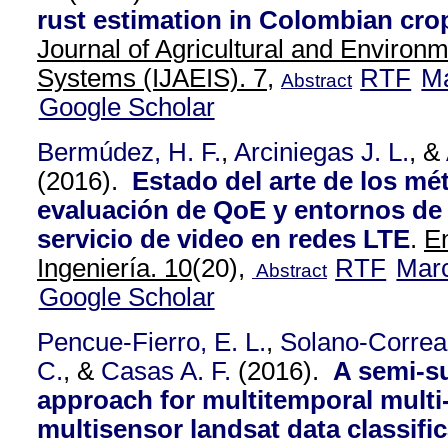
rust estimation in Colombian cro
Journal of Agricultural and Environm
Systems (IJAEIS). 7,
RTF
M
Abstract
Google Scholar
Bermúdez, H. F.
,
Arciniegas J. L.
, &
(2016).
Estado del arte de los mé
evaluación de QoE y entornos de 
servicio de video en redes LTE
.
En
Ingeniería. 10
(20),
RTF
Mar
Abstract
Google Scholar
Pencue-Fierro, E. L.
,
Solano-Correa 
C.
, &
Casas A. F.
(2016).
A semi-s
approach for multitemporal multi
multisensor landsat data classific